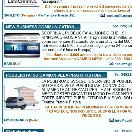
“assaporati”.
Diamo sempre il massimo perché il successo del n
cliente è anche il successo del nostro lavoro!
SPOLETO (
Perugia
)
-
V.le Trento e Trieste, 151
contact@latocrea
nbc.info@li
NEW BUSINESS COMMUNICATION
SCOPRILA 1 PUBBLICITA’ AL MONDO CHE ..SI
RINNOVA GRATIS A VITA ! Paghi solo la 1° volta. S
come aumentare il fatturato della tua attività del 500
farti vedere da 870 mila clienti ..ogni giorno 24 ore s
per sempre! (Unici in Europa)
Inseriamo noi 3.000 annunci della tua attività su por
Internet! Valutiamo CAMBIO MERCI - Info: 380 - 580 
BARI (
Bari
)
nbc.info@li
Tel. 3482
PUBBLICITA' SU CAMION VELA PRATO PISTOIA
LA PUBLIROAD SVOLGE IL SERVIZIO DI PUBBLIC
SU CAMION VELA PUBBLICITARI CON VEICOLI
ALTAMENTE ATTREZZATI PER LE AFFISSIONI DI
MEGA POSTER GIGANTI IN MODO DA GARANTIR
FORTE IMPATTO PUBBLICITARIO E VISIVO. SOL
Firenze Prato e Pistoia.
LA TUA PUBBLICITA' IN MOVIMENTO SU CAMION 
4X3 VISITA IL NOSTRO SITO E SCOPRI LE 4 FORM
VINCENTI !!!
MONTEMURLO (
Prato
)
info@publi
Tel. 3930
Globalactivities