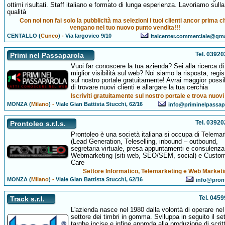
ottimi risultati. Staff italiano e formato di lunga esperienza. Lavoriamo sulla
qualità
Con noi non fai solo la pubblicità ma selezioni i tuoi clienti ancor prima c
vengano nel tuo nuovo punto vendita!!!
CENTALLO (
Cuneo
)
-
Via largovico 9/10
italcenter.commerciale@gm
Tel. 0392
Primi nel Passaparola
Vuoi far conoscere la tua azienda? Sei alla ricerca di
miglior visibilità sul web? Noi siamo la risposta, regist
sul nostro portale gratuitamente! Avrai maggior possib
di trovare nuovi clienti e allargare la tua cerchia
Iscriviti gratuitamente sul nostro portale e trova nuovi 
MONZA (
Milano
)
-
Viale Gian Battista Stucchi, 62/16
info@priminelpassapa
Tel. 0392
Prontoleo s.r.l.s.
Prontoleo è una società italiana si occupa di Telemar
(Lead Generation, Teleselling, inbound – outbound,
segretaria virtuale, presa appuntamenti e consulenza
Webmarketing (siti web, SEO/SEM, social) e Custo
Care
Settore Informatico, Telemarketing e Web Marketi
MONZA (
Milano
)
-
Viale Gian Battista Stucchi, 62/16
info@pront
Tel. 045
Track s.r.l.
L'azienda nasce nel 1980 dalla volontà di operare nel
settore dei timbri in gomma. Sviluppa in seguito il se
targhe incise e infine approda alla produzione di scrit