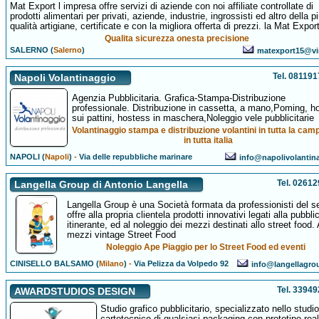
Mat Export l impresa offre servizi di aziende con noi affiliate controllate di
prodotti alimentari per privati, aziende, industrie, ingrossisti ed altro della pi
qualità artigiane, certificate e con la migliora offerta di prezzi. la Mat Expor
Qualita sicurezza onesta precisione
SALERNO (
Salerno
)
matexport15@virg
Tel. 08119
Napoli Volantinaggio
Agenzia Pubblicitaria. Grafica-Stampa-Distribuzione
professionale. Distribuzione in cassetta, a mano,Poming, h
sui pattini, hostess in maschera,Noleggio vele pubblicitarie
Volantinaggio stampa e distribuzione volantini in tutta la cam
in tutta italia
NAPOLI (
Napoli
)
-
Via delle repubbliche marinare
info@napolivolantina
Tel. 0261
Langella Group di Antonio Langella
Langella Group è una Società formata da professionisti del se
offre alla propria clientela prodotti innovativi legati alla pubblic
itinerante, ed al noleggio dei mezzi destinati allo street food. 
mezzi vintage Street Food
Noleggio Ape Piaggio per lo Street Food ed eventi
CINISELLO BALSAMO (
Milano
)
-
Via Pelizza da Volpedo 92
info@langellagr
Tel. 3394
AWARDSTUDIOS DESIGN
Studio grafico pubblicitario, specializzato nello studio
cartotecnico di qualsiasi packaging con prototipo real