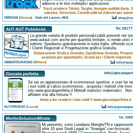
adesive e le loro molteplici applicazioni.
Track produce Timbri, Targhe, Insegne pubblicitarie, S
adesive, Striscioni, Cartelli edili ed Adesivi per auto
VERONA (
Verona
)
-
Viale del Lavoro, 46/A
shop@trac
Tel. 0917
AUT AUT Pubblicità
La grande varietà di prodotti personalizzabili presenti nel sit
www.autaut.com anche per quantità limitate, ci rende unici n
settore. Spediamo gratuitamente in tutta Italia, offrendo sco
i Clienti Registrati e Progettazione grafica Gratuita.
Elaborazione Grafica Gratuito, Spedizione Gratuita, Propost
acquisto per quantitativi, Sconti per i Clienti registrati.
ABBIATEGRASSO (
Milano
)
info@auta
info@giocataperfe
Giocata perfetta
Se sei un appassionato di scommesse sportive, e vuoi far re
i tuoi soldi al calcio scommesse , acquista i metodi che trovi
sito www.giocataperfetta.it Metodi statistici matematici . Non
affidarti mai alla fortuna !!
Inizia a far rendere i tuoi soldi !! www.giocataperfetta.it
ALTOPASCIO (
Lucca
)
info@giocataperf
Tel. 339
MeritoSoluzioniMirate
Mi presento, sono Loredana Merighi/TN e rappresent
oltre 10 anni Studi Legali in “Sinergia” con Avvocati,
Revisori Legali (INRL) Commercialisti, Periti, Assoc.