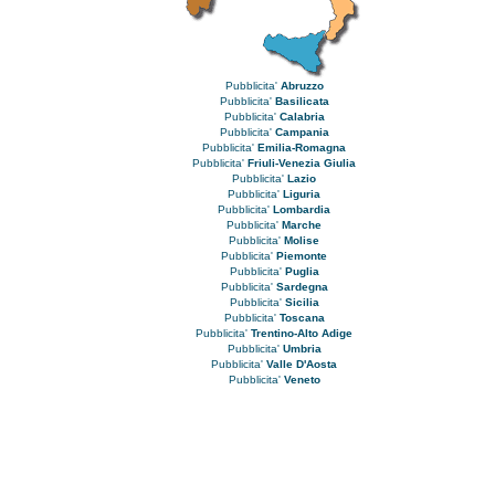
Pubblicita'
Abruzzo
Pubblicita'
Basilicata
Pubblicita'
Calabria
Pubblicita'
Campania
Pubblicita'
Emilia-Romagna
Pubblicita'
Friuli-Venezia Giulia
Pubblicita'
Lazio
Pubblicita'
Liguria
Pubblicita'
Lombardia
Pubblicita'
Marche
Pubblicita'
Molise
Pubblicita'
Piemonte
Pubblicita'
Puglia
Pubblicita'
Sardegna
Pubblicita'
Sicilia
Pubblicita'
Toscana
Pubblicita'
Trentino-Alto Adige
Pubblicita'
Umbria
Pubblicita'
Valle D'Aosta
Pubblicita'
Veneto