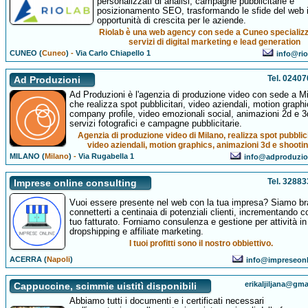
personalizzati di analisi, campagne pubblicitarie e
posizionamento SEO, trasformando le sfide del web 
opportunità di crescita per le aziende.
Riolab è una web agency con sede a Cuneo specializz
servizi di digital marketing e lead generation
CUNEO (
Cuneo
)
-
Via Carlo Chiapello 1
info@rio
Tel. 0240
Ad Produzioni
Ad Produzioni è l'agenzia di produzione video con sede a M
che realizza spot pubblicitari, video aziendali, motion graphi
company profile, video emozionali social, animazioni 2d e 3
servizi fotografici e campagne pubblicitarie.
Agenzia di produzione video di Milano, realizza spot pubblici
video aziendali, motion graphics, animazioni 3d e shootin
MILANO (
Milano
)
-
Via Rugabella 1
info@adproduzio
Tel. 3288
Imprese online consulting
Vuoi essere presente nel web con la tua impresa? Siamo br
connetterti a centinaia di potenziali clienti, incrementando co
tuo fatturato. Forniamo consulenza e gestione per attività in
dropshipping e affiliate marketing.
I tuoi profitti sono il nostro obbiettivo.
ACERRA (
Napoli
)
info@impreseon
erikaljiljana@gm
Cappuccine, scimmie uistitì disponibili
Abbiamo tutti i documenti e i certificati necessari