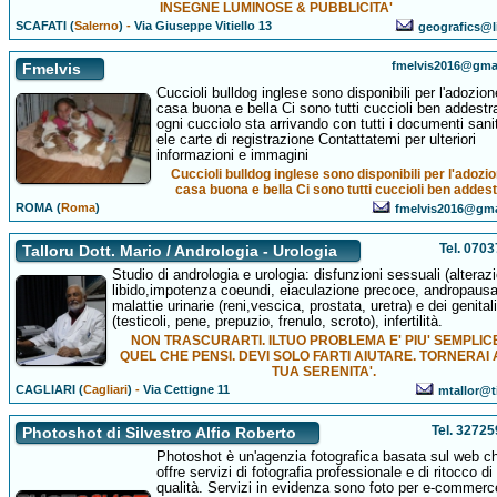
INSEGNE LUMINOSE & PUBBLICITA'
SCAFATI (
Salerno
)
-
Via Giuseppe Vitiello 13
geografics@li
fmelvis2016@gma
Fmelvis
Cuccioli bulldog inglese sono disponibili per l'adozion
casa buona e bella Ci sono tutti cuccioli ben addestra
ogni cucciolo sta arrivando con tutti i documenti sanit
ele carte di registrazione Contattatemi per ulteriori
informazioni e immagini
Cuccioli bulldog inglese sono disponibili per l'adozi
casa buona e bella Ci sono tutti cuccioli ben addest
ROMA (
Roma
)
fmelvis2016@gma
Tel. 070
Talloru Dott. Mario / Andrologia - Urologia
Studio di andrologia e urologia: disfunzioni sessuali (alteraz
libido,impotenza coeundi, eiaculazione precoce, andropausa
malattie urinarie (reni,vescica, prostata, uretra) e dei genitali
(testicoli, pene, prepuzio, frenulo, scroto), infertilità.
NON TRASCURARTI. ILTUO PROBLEMA E' PIU' SEMPLICE
QUEL CHE PENSI. DEVI SOLO FARTI AIUTARE. TORNERAI
TUA SERENITA'.
CAGLIARI (
Cagliari
)
-
Via Cettigne 11
mtallor@ti
Tel. 3272
Photoshot di Silvestro Alfio Roberto
Photoshot è un'agenzia fotografica basata sul web c
offre servizi di fotografia professionale e di ritocco di 
qualità. Servizi in evidenza sono foto per e-commerc