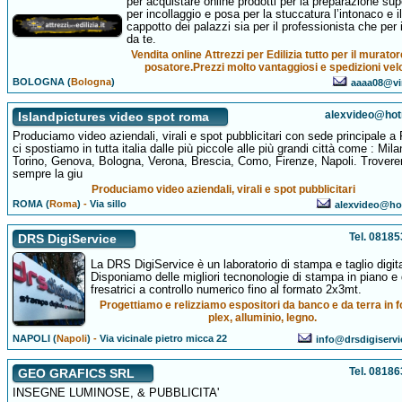
per acquistare online prodotti per la preparazione supe
per incollaggio e posa per la stuccatura l’intonaco e il
cappotto dei palazzi sia per il professionista che per i
da te.
Vendita online Attrezzi per Edilizia tutto per il muratore
posatore.Prezzi molto vantaggiosi e spedizioni velo
BOLOGNA (
Bologna
)
aaaa08@vir
alexvideo@hotm
Islandpictures video spot roma
Produciamo video aziendali, virali e spot pubblicitari con sede principale 
ci spostiamo in tutta italia dalle più piccole alle più grandi città come : Mila
Torino, Genova, Bologna, Verona, Brescia, Como, Firenze, Napoli. Trover
sempre la giu
Produciamo video aziendali, virali e spot pubblicitari
ROMA (
Roma
)
-
Via sillo
alexvideo@hot
Tel. 0818
DRS DigiService
La DRS DigiService è un laboratorio di stampa e taglio digita
Disponiamo delle migliori tecnonologie di stampa in piano e 
fresatrici a controllo numerico fino al formato 2x3mt.
Progettiamo e relizziamo espositori da banco e da terra in f
plex, alluminio, legno.
NAPOLI (
Napoli
)
-
Via vicinale pietro micca 22
info@drsdigiserv
Tel. 0818
GEO GRAFICS SRL
INSEGNE LUMINOSE, & PUBBLICITA'