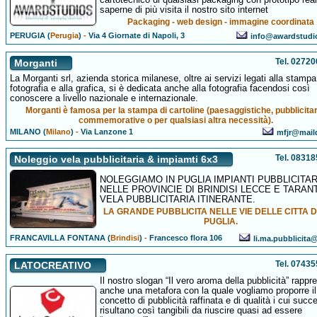
saperne di più visita il nostro sito internet
Packaging - web design - immagine coordinata
PERUGIA (
Perugia
)
-
Via 4 Giornate di Napoli, 3
info@awardstudi
Tel. 0272
Morganti
La Morganti srl, azienda storica milanese, oltre ai servizi legati alla stampa,
fotografia e alla grafica, si è dedicata anche alla fotografia facendosi così
conoscere a livello nazionale e internazionale.
Morganti è famosa per la stampa di cartoline (paesaggistiche, pubblicitar
commemorative o per qualsiasi altra necessità).
MILANO (
Milano
)
-
Via Lanzone 1
mfjr@mail
Tel. 0831
Noleggio vela pubblicitaria & impiamti 6x3
NOLEGGIAMO IN PUGLIA IMPIANTI PUBBLICITAR
NELLE PROVINCIE DI BRINDISI LECCE E TARAN
VELA PUBBLICITARIA ITINERANTE.
LA GRANDE PUBBLICITA NELLE VIE DELLE CITTA 
PUGLIA.
FRANCAVILLA FONTANA (
Brindisi
)
-
Francesco flora 106
li.ma.pubblicita@
Tel. 0743
LATOCREATIVO
Il nostro slogan “Il vero aroma della pubblicità” rappr
anche una metafora con la quale vogliamo proporre il
concetto di pubblicità raffinata e di qualità i cui succ
risultano così tangibili da riuscire quasi ad essere