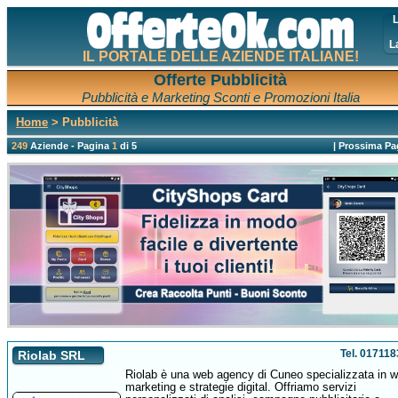
L
L
IL PORTALE DELLE AZIENDE ITALIANE!
Offerte Pubblicità
Pubblicità e Marketing Sconti e Promozioni Italia
Home
> Pubblicità
249
Aziende - Pagina
1
di 5
|
Prossima Pa
Tel. 01711
Riolab SRL
Riolab è una web agency di Cuneo specializzata in 
marketing e strategie digital. Offriamo servizi