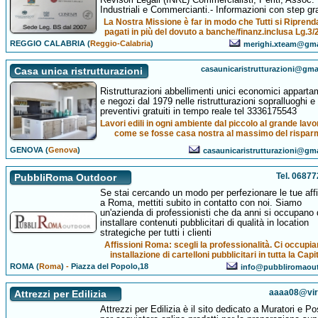
Industriali e Commercianti.- Informazioni con step grat
La Nostra Missione è far in modo che Tutti si Riprend
pagati in più del dovuto a banche/finanz.inclusa Lg.3/
REGGIO CALABRIA (
Reggio-Calabria
)
merighi.xteam@gma
casaunicaristrutturazioni@gma
Casa unica ristrutturazioni
Ristrutturazioni abbellimenti unici economici apparta
e negozi dal 1979 nelle ristrutturazioni sopralluoghi e
preventivi gratuiti in tempo reale tel 3336175543
Lavori edili in ogni ambiente dal piccolo al grande lavor
come se fosse casa nostra al massimo del rispar
GENOVA (
Genova
)
casaunicaristrutturazioni@gm
Tel. 0687
PubbliRoma Outdoor
Se stai cercando un modo per perfezionare le tue affi
a Roma, mettiti subito in contatto con noi. Siamo
un'azienda di professionisti che da anni si occupano 
installare contenuti pubblicitari di qualità in location
strategiche per tutti i clienti
Affissioni Roma: scegli la professionalità. Ci occupi
installazione di cartelloni pubblicitari in tutta la Capi
ROMA (
Roma
)
-
Piazza del Popolo,18
info@pubbliromaout
aaaa08@virgi
Attrezzi per Edilizia
Attrezzi per Edilizia è il sito dedicato a Muratori e Po