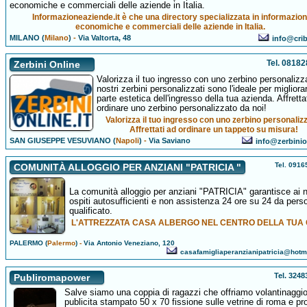
economiche e commerciali delle aziende in Italia.
Informazioneaziende.it è che una directory specializzata in informazion
economiche e commerciali delle aziende in Italia.
MILANO (
Milano
)
-
Via Valtorta, 48
info@cri
Tel. 0818
Zerbini Online
Valorizza il tuo ingresso con uno zerbino personalizza
nostri zerbini personalizzati sono l'ideale per migliora
parte estetica dell'ingresso della tua azienda. Affretta
ordinare uno zerbino personalizzato da noi!
Valorizza il tuo ingresso con uno zerbino personaliz
Affrettati ad ordinare un tappeto su misura!
SAN GIUSEPPE VESUVIANO (
Napoli
)
-
Via Saviano
info@zerbinion
Tel. 091
COMUNITÀ ALLOGGIO PER ANZIANI "PATRICIA "
La comunità alloggio per anziani "PATRICIA" garantisce ai n
ospiti autosufficienti e non assistenza 24 ore su 24 da pers
qualificato.
L'ATTREZZATA CASA ALBERGO NEL CENTRO DELLA TUA 
PALERMO (
Palermo
)
-
Via Antonio Veneziano, 120
casafamigliaperanzianipatricia@hotm
Tel. 324
Publiromapower
Salve siamo una coppia di ragazzi che offriamo volantinaggio
publicita stampato 50 x 70 fissione sulle vetrine di roma e pr