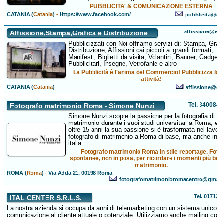
PUBBLICITA' & COMUNICAZIONE ESTERNA
CATANIA (
Catania
)
-
Https://www.facebook.com/
pubblicita@e
affissione@e
Affissione,Stampa,Grafica e Distribuzione
Pubblicizzati con Noi offriamo servizi di: Stampa, Gr
Distribuzione, Affissioni dai piccoli ai grandi formati,
Manifesti, Biglietti da visita, Volantini, Banner, Gadg
Pubblicitari, Insegne, Vetrofanie e altro
La Pubblicità è l'anima del Commercio! Pubblicizza l
attività!
CATANIA (
Catania
)
affissione@e
Tel. 3400
Fotografo matrimonio Roma - Simone Nunzi
Simone Nunzi scopre la passione per la fotografia di
matrimonio durante i suoi studi universitari a Roma, 
oltre 15 anni la sua passione si è trasformata nel lav
fotografo di matrimonio a Roma di base, ma anche in
italia.
Fotografo matrimonio Roma in stile reportage. Fo
spontanee, non in posa, per ricordare i momenti più bel
matrimonio.
ROMA (
Roma
)
-
Via Adda 21, 00198 Roma
fotografomatrimonioromacentro@gma
Tel. 017
ITAL CENTER S.R.L.S.
La nostra azienda si occupa da anni di telemarketing con un sistema unico
comunicazione al cliente attuale o potenziale. Utilizziamo anche mailing c