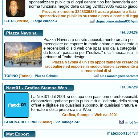
sponsarizzare publicita di ogni genere tipo bar lavanderia ecc
norma funziona meglio della cartag 3248339885 wazap giac
Provare x credere 3248339885 wazap giacomo e licia
sponzorizziamo publicita su roma e prov a norma di legg
SUTRI (
Viterbo
)
-
Largo europa 4
digiacomocristian03@gm
Tel. 3342
Piazza Navona
Piazza Navona è un sito appositamente creato per
raccogliere ed esporre in modo chiaro e avvincente ar
e recensioni di siti web che spaziano dalla categoria 
da fuoco", passano per l'"edilizia" e la "meccanica" f
arrivare al "cake design
Piazza Navona è un sito appositamente creato p
raccogliere ed esporre in modo chiaro e avvincente ar
e recensioni di si
TORINO (
Torino
)
-
Piazza Crimea
alessandro@webadverti
Tel. 3472
Next01 - Grafica Stampa Web
La Next01 dal 2001 si occupa con passione e professionalit
elaborazioni grafiche per la pubblicità e l'editoria, della stam
offset e digitale su qualsiasi supporto, in qualsiasi tiratura e
formato e della presenza sul Web
Grafica, Stampe e Web dal 2001
GEMONA DEL FRIULI (
Udine
)
-
Via Taboga 247
info@ne
matexport15@virgi
Mat Export