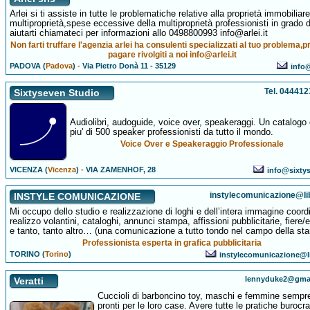
Arlei si ti assiste in tutte le problematiche relative alla proprietà immobiliare
multiproprietà,spese eccessive della multiproprietà professionisti in grado d
aiutarti chiamateci per informazioni allo 0498800993 info@arlei.it
Non farti truffare l'agenzia arlei ha consulenti specializzati al tuo problema,p
pagare rivolgiti a noi info@arlei.it
PADOVA (
Padova
)
-
Via Pietro Donà 11 - 35129
info@
Tel. 04441
Sixtyseven Studio
Audiolibri, audoguide, voice over, speakeraggi. Un catalogo
piu' di 500 speaker professionisti da tutto il mondo.
Voice Over e Speakeraggio Professionale
VICENZA (
Vicenza
)
-
VIA ZAMENHOF, 28
info@sixtys
instylecomunicazione@lib
INSTYLE COMUNICAZIONE
Mi occupo dello studio e realizzazione di loghi e dell’intera immagine coord
realizzo volantini, cataloghi, annunci stampa, affissioni pubblicitarie, fiere/
e tanto, tanto altro… (una comunicazione a tutto tondo nel campo della st
Professionista esperta in grafica pubblicitaria
TORINO (
Torino
)
instylecomunicazione@li
lennyduke2@gma
Veratti
Cuccioli di barboncino toy, maschi e femmine sempr
pronti per le loro case. Avere tutte le pratiche burocr