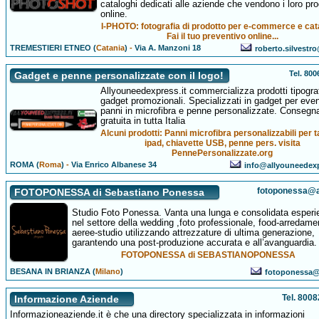
cataloghi dedicati alle aziende che vendono i loro pro
online.
I-PHOTO: fotografia di prodotto per e-commerce e cat
Fai il tuo preventivo online...
TREMESTIERI ETNEO (
Catania
)
-
Via A. Manzoni 18
roberto.silvestro
Tel. 80
Gadget e penne personalizzate con il logo!
Allyouneedexpress.it commercializza prodotti tipograf
gadget promozionali. Specializzati in gadget per even
panni in microfibra e penne personalizzate. Consegn
gratuita in tutta Italia
Alcuni prodotti: Panni microfibra personalizzabili per t
ipad, chiavette USB, penne pers. visita
PennePersonalizzate.org
ROMA (
Roma
)
-
Via Enrico Albanese 34
info@allyouneedexp
fotoponessa@al
FOTOPONESSA di Sebastiano Ponessa
Studio Foto Ponessa. Vanta una lunga e consolidata esperi
nel settore della wedding ,foto professionale, food-arredamen
aeree-studio utilizzando attrezzature di ultima generazione,
garantendo una post-produzione accurata e all’avanguardia.
FOTOPONESSA di SEBASTIANOPONESSA
BESANA IN BRIANZA (
Milano
)
fotoponessa@a
Tel. 800
Informazione Aziende
Informazioneaziende.it è che una directory specializzata in informazioni