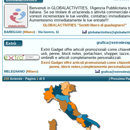
Benvenuti in GLOBALACTIVITIES, l'Agenzia Pubblicitaria t
italiana. Se sei titolare di un'azienda o attività commerciale 
vorresti incrementare le tue vendite, contattaci immediatam
Aumenteremo immediatamente le tue entrate!!!
GLOBALACTIVITIES "Sentiti libero di guadagnare!"
BAREGGIO (
Milano
)
-
Via Isonzo, 11
globalactivities@globalactiv
grafica@extrodesi
Extrò
Extró Gadget offre articoli promozionali come chiave
usb, penne, block notes, portachiavi, shopper, tazze,
ombrelli e articoli completamente personalizzati.
Extró Gadget offre articoli promozionali come chiavet
penne, block notes,completamente personalizzat
MELEGNANO (
Milano
)
grafica@extrodes
249
Aziende - Pagina
1
di 5
|
Prossima Pa