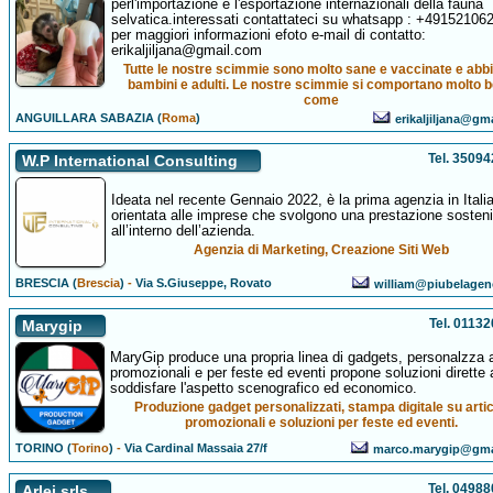
perl'importazione e l'esportazione internazionali della fauna
selvatica.interessati contattateci su whatsapp : +49152106
per maggiori informazioni efoto e-mail di contatto:
erikaljiljana@gmail.com
Tutte le nostre scimmie sono molto sane e vaccinate e ab
bambini e adulti. Le nostre scimmie si comportano molto 
come
ANGUILLARA SABAZIA (
Roma
)
erikaljiljana@gm
Tel. 3509
W.P International Consulting
Ideata nel recente Gennaio 2022, è la prima agenzia in Itali
orientata alle imprese che svolgono una prestazione sosteni
all’interno dell’azienda.
Agenzia di Marketing, Creazione Siti Web
BRESCIA (
Brescia
)
-
Via S.Giuseppe, Rovato
william@piubelage
Tel. 0113
Marygip
MaryGip produce una propria linea di gadgets, personalzza ar
promozionali e per feste ed eventi propone soluzioni dirette 
soddisfare l'aspetto scenografico ed economico.
Produzione gadget personalizzati, stampa digitale su artic
promozionali e soluzioni per feste ed eventi.
TORINO (
Torino
)
-
Via Cardinal Massaia 27/f
marco.marygip@gma
Tel. 0498
Arlei srls