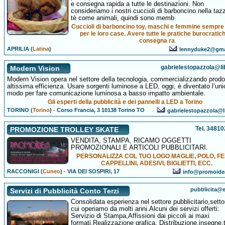
e consegna rapida a tutte le destinazioni. Non
consideriamo i nostri cuccioli di barboncino nella taz
tè come animali, quindi sono memb
Cuccioli di barboncino toy, maschi e femmine sempre 
per le loro case. Avere tutte le pratiche burocratic
consegna ra
APRILIA (
Latina
)
lennyduke2@gma
gabrielestopazzola@lib
Modern Vision
Modern Vision opera nel settore della tecnologia, commercializzando prodot
altissima efficienza. Usare sorgenti luminose a LED, oggi, è diventato l’uni
modo per fare comunicazione luminosa a basso impatto ambientale.
Gli esperti della pubblicità e dei pannelli a LED a Torino
TORINO (
Torino
)
-
Corso Francia, 3 10138 Torino TO
gabrielestopazzola@li
Tel. 3481
PROMOZIONE TROLLEY SKATE
VENDITA, STAMPA, RICAMO OGGETTI
PROMOZIONALI E ARTICOLI PUBBLICITARI.
PERSONALIZZA COL TUO LOGO MAGLIE, POLO, FE
CAPPELLINI, ADESIVI, BIGLIETTI, ECC.
RACCONIGI (
Cuneo
)
-
VIA DEI SOSPIRI, 17
info@promoideai
pubblicita@e
Servizi di Pubblicità Conto Terzi
Consolidata esperienza nel settore pubblicitario,setto
cui operiamo da molti anni.Alcuni dei servizi offerti:
Servizio di Stampa,Affissioni dai piccoli ai maxi
formati,Realizzazione grafica, Distribuzione,insegne,t