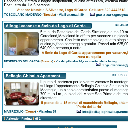
Capodanno. Entrata e bagno indipendenti, cucina attrezzata, esclusa bianc
Posti letto da 1 a 5 persone.
Vacanze Natale e S.Silvestro, Lago di Garda. Cellulare 320.4442518
TOSCOLANO MADERNO (
Brescia
)
-
Via Benamati, 89
grazia-cozzaglio@hot
Tel. 349
Alloggi vacanze a 5min.da Lago di Garda
5 min. da Peschiera del Garda,Sirmione,a circa 10 m
Gardaland,Movieland in affitto per vacanze un piccol
appartamento. Con letto matrimoniale,un letto singol
cucina,tv,frigo,parcheggio gratuito. Prezzi min.€25,0
€40,00 a persona,a notte
A 5min da Lago di Garda,appartamento per vacanze,
zona tranquilla
DESENZANO DEL GARDA (
Brescia
)
-
Via del pilandro 14,san martino della battag
rangelovadonna@y
Tel. 3392
Bellagio Ghisallo Apartment
Il punto di partenza per le vostre vacanze in montag
sul lago L'appartamento Bellagio Ghisallo è situato in
Magreglio, un piccolo caratteristico paese di montag
700 m. s.l.m., ai piedi del Monte San Primo e dei mo
circostanti.
Il paese dista 15 minuti di macchinada Bellagio, chiam
"Perla del Lario"
MAGREGLIO (
Como
)
-
Via adua 38
info@bellagioghisalloapartm
6
Aziende - Pagina
1
di 1