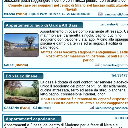
abitazioni potrai raggiungere il centro con i mezzi pubblici con estrema com
Comode case per soggiorni nel centro di Milano, nel fascino multiculturale
Navigli
MILANO (
Milano
)
-
Ripa di Porta Ticinese, 69, 20143 Milano MI
ivanonavigli@gm
gardarelax@hotma
Appartamento lago di Garda Affittasi
Appartamento trilocale completamente attrezzato. 
matrimoniale, cameretta singola, bagno, cucinino,
soggiorno con balcone vista lago. Vicino alla spiaggi
piscina e campi da tennis ed ai negozi. Facilità di
parcheggio.
Affittasi casa vacanza stagionalmente(minimo 1 setti
Posti letto per massimo 4/5 persone. Sconti su lun
periodi.
SALO' (
Brescia
)
gardarelax@hotm
Tel. 3347
B&b la collinese
La casa è dotata di ogni confort per rendere piacevol
unico il soggiorno dei propri ospiti: tv, riscaldamento, 
cucina attrezzata, ferro ed asse da stiro, biancheria
letto/bagno, connessione internet, phon.
Il b&b La Collinese è circondato da vigneti.è disposto 
livelli con tre camere da letto e salone /soggiorno r
CASTANA (
Pavia
)
-
Cà del moro
lacollinese@caseincan
Tel. 036
Appartamenti capodanno
Appartamenti a 2 passi dal centro di Maderno per le feste di Natale e