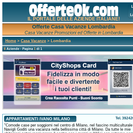
L
L
IL PORTALE DELLE AZIENDE ITALIANE!
Offerte Casa Vacanze Lombardia
Casa Vacanze Promozioni ed Offerte in Lombardia
Home
>
Casa Vacanze
> Lombardia
6
Aziende - Pagina
1
di 1
Tel. 3924
APPARTAMENTI IVANO MILANO
"Comode case per soggiorni nel centro di Milano, nel fascino multiculturale
Navigli Goditi una vacanza nella bellissima città di Milano. Da tutte le mie