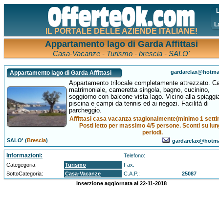
L
L
IL PORTALE DELLE AZIENDE ITALIANE!
Appartamento lago di Garda Affittasi
Casa-Vacanze - Turismo - brescia - SALO'
gardarelax@hotma
Appartamento lago di Garda Affittasi
Appartamento trilocale completamente attrezzato. 
matrimoniale, cameretta singola, bagno, cucinino,
soggiorno con balcone vista lago. Vicino alla spiaggi
piscina e campi da tennis ed ai negozi. Facilità di
parcheggio.
Affittasi casa vacanza stagionalmente(minimo 1 setti
Posti letto per massimo 4/5 persone. Sconti su lun
periodi.
SALO' (
Brescia
)
gardarelax@hotm
Informazioni:
Telefono:
Categegoria:
Turismo
Fax:
SottoCategoria:
Casa-Vacanze
C.A.P.:
25087
Inserzione aggiornata al 22-11-2018