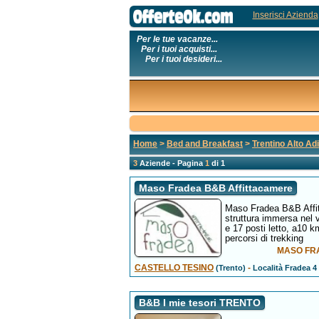
Inserisci Azienda
Per le tue vacanze...
Per i tuoi acquisti...
Per i tuoi desideri...
Home
>
Bed and Breakfast
>
Trentino Alto Ad
3
Aziende - Pagina
1
di 1
Maso Fradea B&B Affittacamere
Maso Fradea B&B Affit
struttura immersa nel 
e 17 posti letto, a10 k
percorsi di trekking
MASO FRAD
CASTELLO TESINO
-
(Trento)
Località Fradea 4
B&B I mie tesori TRENTO