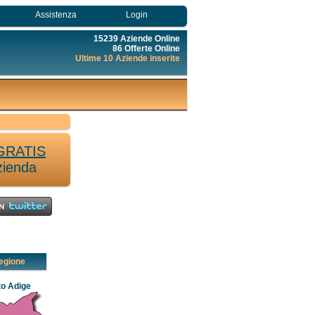
Assistenza
Login
15239 Aziende Online
86 Offerte Online
Ultime 10 Aziende inserite
GRATIS
zienda
egione
to Adige