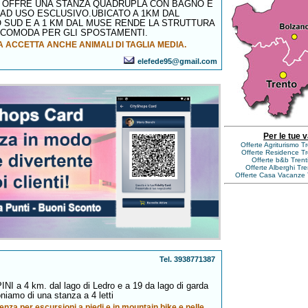
ORI OFFRE UNA STANZA QUADRUPLA CON BAGNO E
 AD USO ESCLUSIVO.UBICATO A 1KM DAL
 SUD E A 1 KM DAL MUSE RENDE LA STRUTTURA
COMODA PER GLI SPOSTAMENTI.
 ACCETTA ANCHE ANIMALI DI TAGLIA MEDIA.
elefede95@gmail.com
Per le tue 
Offerte Agriturismo T
Offerte Residence Tr
Offerte b&b Trent
Offerte Alberghi Tr
Offerte Casa Vacanze 
Tel. 3938771387
INI a 4 km. dal lago di Ledro e a 19 da lago di garda
oniamo di una stanza a 4 letti
enza per escursioni a piedi e in mountain bike e nelle