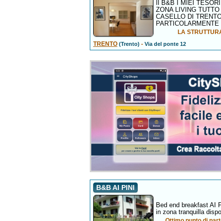
Il B&B I MIEI TES
ZONA LIVING TUTTO
CASELLO DI TRENTO
PARTICOLARMENTE 
LA STRUTTURA
TRENTO
-
(Trento)
Via del ponte 12
B&B AI PINI
Bed end breakfast AI P
in zona tranquilla disp
Ottimo punto di part