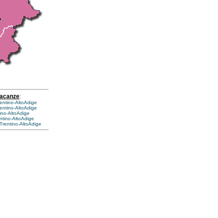
vacanze
:
rentino-AltoAdige
entino-AltoAdige
ino-AltoAdige
entino-AltoAdige
Trentino-AltoAdige