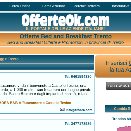
Cerca Offerte
Cerca Aziende
Perche' iscriversi
Informativa
IL PORTALE DELLE AZIENDE ITALIANE!
Offerte Bed and Breakfast Trento
Bed and Breakfast Offerte e Promozioni in provincia di Trento
ige
> Trento
Inserisci
la tua A
Tel. 0461594330
tacamere vi dà il benvenuto a Castello Tesino, una
verde, a 1.036 m slm, con 5 camere con bagno privato
m dal Passo Brocon e dagli impianti di risalità, e tanti
EA B&B Affittacamere a Castello Tesino
Cambia R
info@fradea.com
Trentino Al
Tel. 3477178585