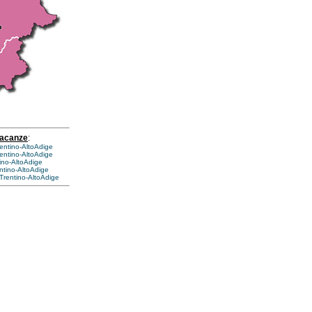
vacanze
:
rentino-AltoAdige
entino-AltoAdige
ino-AltoAdige
entino-AltoAdige
Trentino-AltoAdige