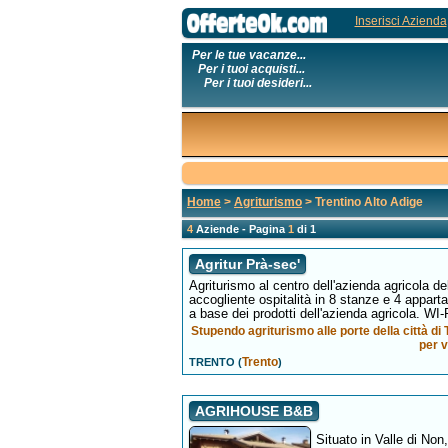
Inserisci Azienda
Per le tue vacanze...
Per i tuoi acquisti...
Per i tuoi desideri...
Home
>
Agriturismo
> Trentino Alto Adige
4
Aziende - Pagina
1
di 1
Agritur Prà-sec'
Agriturismo al centro dell'azienda agricola de
accogliente ospitalità in 8 stanze e 4 apparta
a base dei prodotti dell'azienda agricola. WI-F
Stupendo agriturismo alle porte della città di
per v
Trento
TRENTO (
)
AGRIHOUSE B&B
Situato in Valle di No