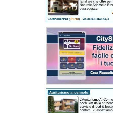
familiare che offre per
Naturale Adamello Bren
passeggiate.
Trento
-
CAMPODENNO (
)
Via della Rotonda, 3
Agriturismo al cermolo
L'Agriturismo Al Cermol
pochi km dallo stupendo
servizio di bed & break
confort...vi aspettiamo