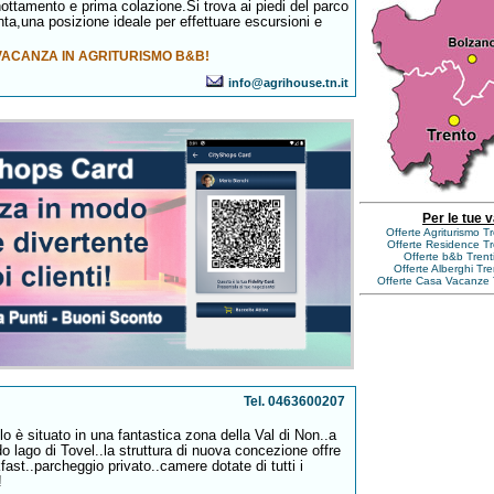
nottamento e prima colazione.Si trova ai piedi del parco
ta,una posizione ideale per effettuare escursioni e
VACANZA IN AGRITURISMO B&B!
info@agrihouse.tn.it
Per le tue 
Offerte Agriturismo T
Offerte Residence Tr
Offerte b&b Trent
Offerte Alberghi Tr
Offerte Casa Vacanze 
Tel. 0463600207
o è situato in una fantastica zona della Val di Non..a
 lago di Tovel..la struttura di nuova concezione offre
fast..parcheggio privato..camere dotate di tutti i
!