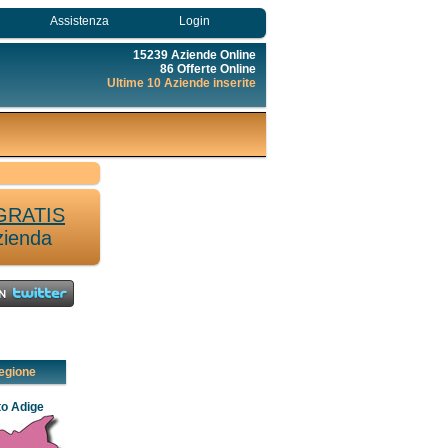
Assistenza
Login
15239 Aziende Online
86 Offerte Online
Ultime 10 Aziende inserite
GRATIS
zienda
egione
to Adige