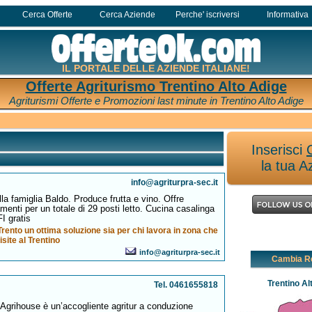
Cerca Offerte
Cerca Aziende
Perche' iscriversi
Informativa
IL PORTALE DELLE AZIENDE ITALIANE!
Offerte Agriturismo Trentino Alto Adige
Agriturismi Offerte e Promozioni last minute in Trentino Alto Adige
Inserisci
la tua A
info@agriturpra-sec.it
lla famiglia Baldo. Produce frutta e vino. Offre
menti per un totale di 29 posti letto. Cucina casalinga
I gratis
 Trento un ottima soluzione sia per chi lavora in zona che
isite al Trentino
info@agriturpra-sec.it
Cambia R
Trentino Al
Tel. 0461655818
n,Agrihouse è un’accogliente agritur a conduzione