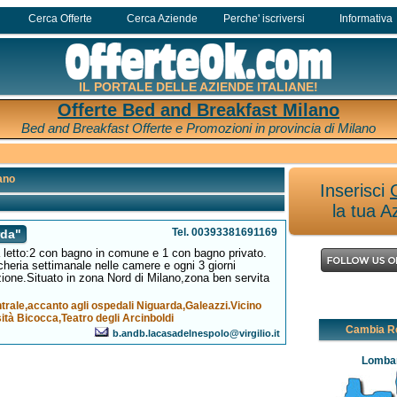
Cerca Offerte
Cerca Aziende
Perche' iscriversi
Informativa
IL PORTALE DELLE AZIENDE ITALIANE!
Offerte Bed and Breakfast Milano
Bed and Breakfast Offerte e Promozioni in provincia di Milano
ano
Inserisci
la tua A
Tel. 00393381691169
rda"
 letto:2 con bagno in comune e 1 con bagno privato.
cheria settimanale nelle camere e ogni 3 giorni
one.Situato in zona Nord di Milano,zona ben servita
rale,accanto agli ospedali Niguarda,Galeazzi.Vicino
sità Bicocca,Teatro degli Arcinboldi
Cambia R
b.andb.lacasadelnespolo@virgilio.it
Lomba