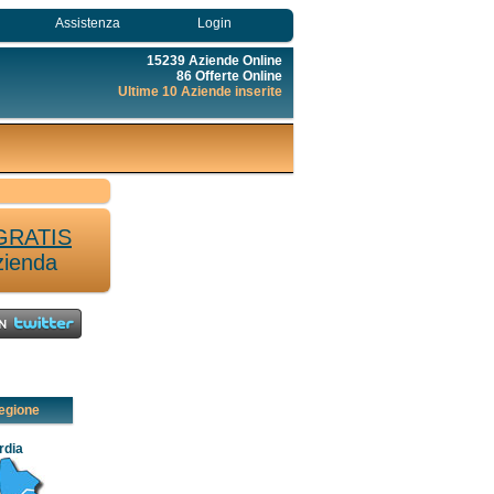
Assistenza
Login
15239 Aziende Online
86 Offerte Online
Ultime 10 Aziende inserite
GRATIS
zienda
egione
rdia