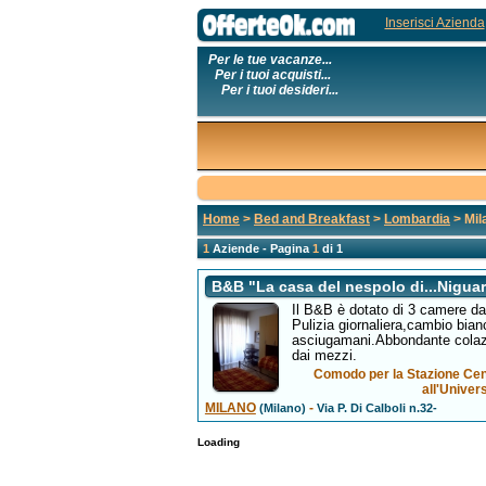
Inserisci Azienda
Per le tue vacanze...
Per i tuoi acquisti...
Per i tuoi desideri...
Home
>
Bed and Breakfast
>
Lombardia
> Mil
1
Aziende - Pagina
1
di 1
B&B "La casa del nespolo di...Nigua
Il B&B è dotato di 3 camere da
Pulizia giornaliera,cambio bian
asciugamani.Abbondante colazi
dai mezzi.
Comodo per la Stazione Cent
all'Univer
MILANO
-
(Milano)
Via P. Di Calboli n.32-
Loading