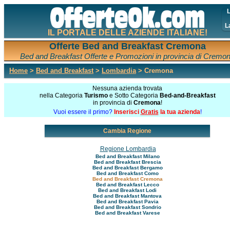
L
L
IL PORTALE DELLE AZIENDE ITALIANE!
Offerte Bed and Breakfast Cremona
Bed and Breakfast Offerte e Promozioni in provincia di Cremo
Home
>
Bed and Breakfast
>
Lombardia
> Cremona
Nessuna azienda trovata
nella Categoria
Turismo
e Sotto Categoria
Bed-and-Breakfast
in provincia di
Cremona
!
Vuoi essere il primo?
Inserisci
Gratis
la tua azienda
!
Cambia Regione
Regione Lombardia
Bed and Breakfast Milano
Bed and Breakfast Brescia
Bed and Breakfast Bergamo
Bed and Breakfast Como
Bed and Breakfast Cremona
Bed and Breakfast Lecco
Bed and Breakfast Lodi
Bed and Breakfast Mantova
Bed and Breakfast Pavia
Bed and Breakfast Sondrio
Bed and Breakfast Varese