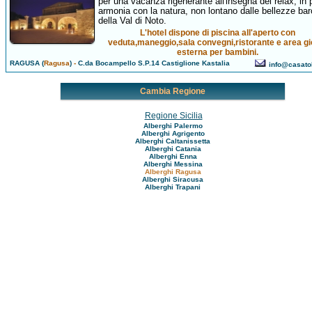
per una vacanza rigenerante all'insegna del relax, in 
armonia con la natura, non lontano dalle bellezze ba
della Val di Noto.
L'hotel dispone di piscina all'aperto con
veduta,maneggio,sala convegni,ristorante e area gi
esterna per bambini.
RAGUSA (
Ragusa
)
-
C.da Bocampello S.P.14 Castiglione Kastalia
info@casatoli
Cambia Regione
Regione Sicilia
Alberghi Palermo
Alberghi Agrigento
Alberghi Caltanissetta
Alberghi Catania
Alberghi Enna
Alberghi Messina
Alberghi Ragusa
Alberghi Siracusa
Alberghi Trapani