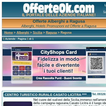
L
L
IL PORTALE DELLE AZIENDE ITALIANE!
Offerte Alberghi a Ragusa
Alberghi, Hotels Promozioni ed Offerte a Ragusa
Home
>
Alberghi
>
Sicilia
>
Ragusa
> Ragusa
1
Aziende - Pagina
1
di 1
Tel. 0932
CENTRO TURISTICO RURALE CASATO LICITRA ****
Nel cuore del sud-est della Sicilia,immerso nell'amen
della campagna ragusana,Casato Licitra è il luogo id