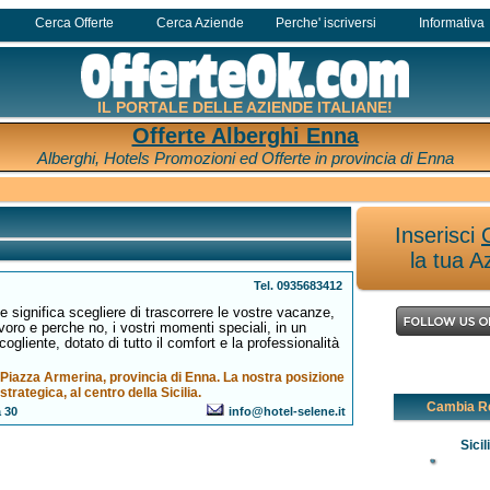
Cerca Offerte
Cerca Aziende
Perche' iscriversi
Informativa
IL PORTALE DELLE AZIENDE ITALIANE!
Offerte Alberghi Enna
Alberghi, Hotels Promozioni ed Offerte in provincia di Enna
Inserisci
la tua A
Tel. 0935683412
e significa scegliere di trascorrere le vostre vacanze,
avoro e perche no, i vostri momenti speciali, in un
ogliente, dotato di tutto il comfort e la professionalità
 Piazza Armerina, provincia di Enna. La nostra posizione
strategica, al centro della Sicilia.
Cambia R
 30
info@hotel-selene.it
Sicil