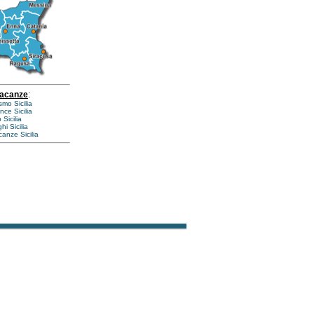
vacanze
:
smo Sicilia
nce Sicilia
Sicilia
hi Sicilia
anze Sicilia