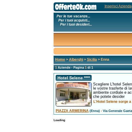
Inserisci Azienda
Per le tue vacanze...
Per i tuoi acquisti...
Per i tuoi desideri...
Home
>
Alberghi
>
Sicilia
> Enna
1
Aziende - Pagina
1
di 1
Hotel Selene ****
Scegliere L'hotel Selen
le vostre trasferte di l
ambiente cordiale e acc
che potete desider
L'Hotel Selene sorge a
PIAZZA ARMERINA
-
(Enna)
Via Generale Gaeta
Loading