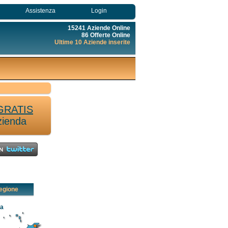
Assistenza
Login
15241 Aziende Online
86 Offerte Online
Ultime 10 Aziende inserite
GRATIS
zienda
egione
ia