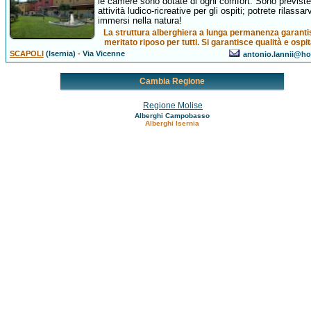
le camere sono dotate di ogni comfort. Sono previste
attività ludico-ricreative per gli ospiti; potrete rilassarv
immersi nella natura!
La struttura alberghiera a lunga permanenza garantis
meritato riposo per tutti. Si garantisce qualità e ospit
SCAPOLI
(Isernia)
-
Via Vicenne
antonio.lannii@hot
Cambia Regione
Regione Molise
Alberghi Campobasso
Alberghi Isernia