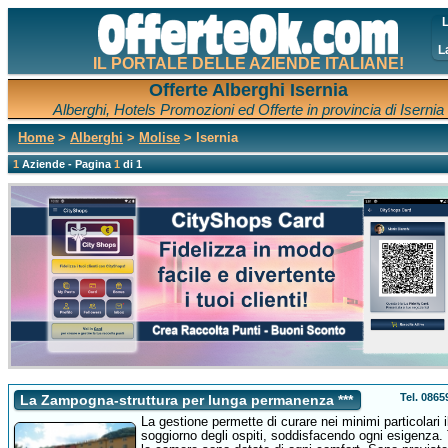
L
L
IL PORTALE DELLE AZIENDE ITALIANE!
Offerte Alberghi Isernia
Alberghi, Hotels Promozioni ed Offerte in provincia di Isernia
Home
>
Alberghi
>
Molise
> Isernia
1
Aziende - Pagina
1
di 1
Tel. 086
La Zampogna-struttura per lunga permanenza ***
La gestione permette di curare nei minimi particolari i
soggiorno degli ospiti, soddisfacendo ogni esigenza. 