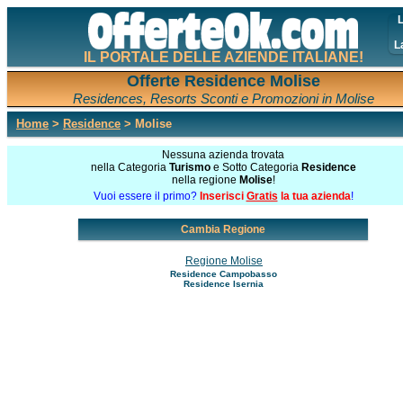
L
L
IL PORTALE DELLE AZIENDE ITALIANE!
Offerte Residence Molise
Residences, Resorts Sconti e Promozioni in Molise
Home
>
Residence
> Molise
Nessuna azienda trovata
nella Categoria
Turismo
e Sotto Categoria
Residence
nella regione
Molise
!
Vuoi essere il primo?
Inserisci
Gratis
la tua azienda
!
Cambia Regione
Regione Molise
Residence Campobasso
Residence Isernia