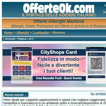
L
L
IL PORTALE DELLE AZIENDE ITALIANE!
Offerte Alberghi Mantova
Alberghi, Hotels Promozioni ed Offerte in provincia di Mantov
Home
>
Alberghi
>
Lombardia
> Mantova
1
Aziende - Pagina
1
di 1
Tel. 03760
Hotel-motel
Hotel ideale per coppiette,rappresentanti e operai che vogliano soggiornare 
tranquillita e riservatezza in un ambiente pulito e riservato!disponiamo di 2