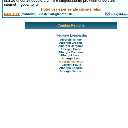
stanze di cui 14 doppie,8 3/4 e 8 singole.siamo provvisti di servizio
internet,frigobar,tel,tv
Hotel ideale per serate intime e relax
MANTOVA
(Mantova)
-
Via dell'artigianato 5/D
info@blue-h
Cambia Regione
Regione Lombardia
Alberghi Milano
Alberghi Brescia
Alberghi Bergamo
Alberghi Como
Alberghi Cremona
Alberghi Lecco
Alberghi Lodi
Alberghi Mantova
Alberghi Pavia
Alberghi Sondrio
Alberghi Varese