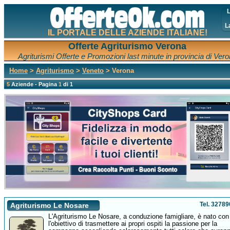
L
L
IL PORTALE DELLE AZIENDE ITALIANE!
Offerte Agriturismo Verona
Agriturismi Offerte e Promozioni last minute in provincia di Ver
Home
>
Agriturismo
>
Veneto
> Verona
5
Aziende - Pagina
1
di 1
Tel. 3278
Agriturismo Le Nosare
L'Agriturismo Le Nosare, a conduzione famigliare, è nato con
l'obiettivo di trasmettere ai propri ospiti la passione per la