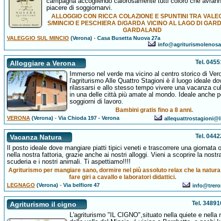
campagna accogliendo calorosamente tutti coloro che avranno
piacere di soggiornarvi.
ALLOGGIO CON RICCA COLAZIONE E SPUNTINI TRA VALE
S/MINCIO E PESCHIERA D/GARDA VICINO AL LAGO DI GARD
GARDALAND
VALEGGIO SUL MINCIO
(Verona)
-
Casa Busetta Nuova 27a
info@agriturismolenos
Tel. 045
Alloggiare a Verona
Immerso nel verde ma vicino al centro storico di Ver
l'agriturismo Alle Quattro Stagioni è il luogo ideale do
rilassarsi e allo stesso tempo vivere una vacanza cul
in una delle città più amate al mondo. Ideale anche p
soggiorni di lavoro.
Bambini gratis fino a 8 anni.
VERONA
(Verona)
-
Via Chioda 197 - Verona
allequattrostagioni@li
Tel. 044
Vacanza Natura
Il posto ideale dove mangiare piatti tipici veneti e trascorrere una giornata o
nella nostra fattoria, grazie anche ai nostri alloggi. Vieni a scoprire la nostr
scuderia e i nostri animali. Ti aspettiamo!!!!
Agriturismo per mangiare sano, dormire nel più assoluto relax che la natura 
fare giri a cavallo e laboratori didattici.
LEGNAGO
(Verona)
-
Via belfiore 47
info@treron
Tel. 3489
Agriturismo il cigno
L'agriturismo "IL CIGNO",situato nella quiete e nella 