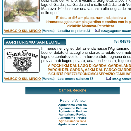
della valle del Mincio, é vicino a Borghetto, a pochi 
lago di Garda , da Gardaland e dalle città d'arte di V
Mantova. E' ideale per una vacanza all'insegna del re
dello sport
E' dotato di 6 ampi appartamenti, piscina a
idromassaggio,un ampio giardino e confina con la p
ciclabile Mantova-Peschiera.
VALEGGIO SUL MINCIO
(Verona)
-
Località cogoletto,43
info@agriturismoilc
Tel. 0457
AGRITURISMO SAN LEONE
Immerso nei vigneti dell’azienda nasce l’Agriturismo
Leone, dotato di accoglienti stanze arredate con mobi
legno e confortevoli letti in ferro battuto, ognuna di e
provvista di bagno privato, aria condizionata, frigo bar
A POCHI KM DAL LAGO DI GARDA, GARDALAND
PARCHI DEL GARDA, A2KM DAL PARCO GIARDI
SIGURTà.PREZZI ECONOMICI SERVIZIO FAMILIA
VALEGGIO SUL MINCIO
(Verona)
-
Loc. monte salionze 37
info@sanle
Cambia Regione
Regione Veneto
Agriturismo Venezia
Agriturismo Belluno
Agriturismo Padova
Agriturismo Rovigo
Agriturismo Treviso
Agriturismo Verona
Agriturismo Vicenza