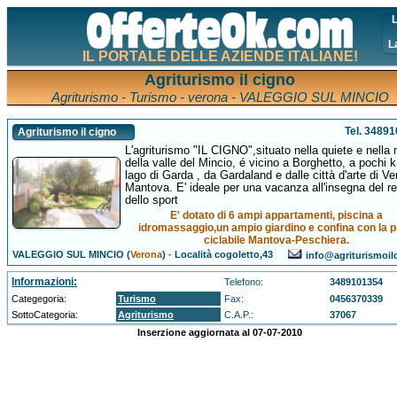
L
L
IL PORTALE DELLE AZIENDE ITALIANE!
Agriturismo il cigno
Agriturismo - Turismo - verona - VALEGGIO SUL MINCIO
Tel. 3489
Agriturismo il cigno
L'agriturismo "IL CIGNO",situato nella quiete e nella 
della valle del Mincio, é vicino a Borghetto, a pochi 
lago di Garda , da Gardaland e dalle città d'arte di V
Mantova. E' ideale per una vacanza all'insegna del re
dello sport
E' dotato di 6 ampi appartamenti, piscina a
idromassaggio,un ampio giardino e confina con la p
ciclabile Mantova-Peschiera.
VALEGGIO SUL MINCIO (
Verona
)
-
Località cogoletto,43
info@agriturismoilc
Informazioni:
Telefono:
3489101354
Categegoria:
Turismo
Fax:
0456370339
SottoCategoria:
Agriturismo
C.A.P.:
37067
Inserzione aggiornata al 07-07-2010