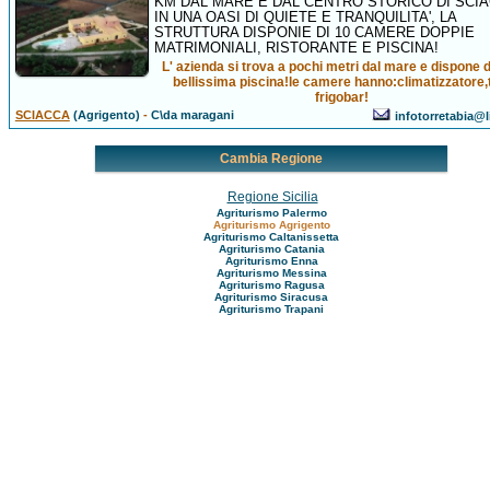
KM DAL MARE E DAL CENTRO STORICO DI SCIA
IN UNA OASI DI QUIETE E TRANQUILITA', LA
STRUTTURA DISPONIE DI 10 CAMERE DOPPIE
MATRIMONIALI, RISTORANTE E PISCINA!
L' azienda si trova a pochi metri dal mare e dispone 
bellissima piscina!le camere hanno:climatizzatore,
frigobar!
SCIACCA
(Agrigento)
-
C\da maragani
infotorretabia@l
Cambia Regione
Regione Sicilia
Agriturismo Palermo
Agriturismo Agrigento
Agriturismo Caltanissetta
Agriturismo Catania
Agriturismo Enna
Agriturismo Messina
Agriturismo Ragusa
Agriturismo Siracusa
Agriturismo Trapani