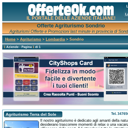
L
L
IL PORTALE DELLE AZIENDE ITALIANE!
Offerte Agriturismo Sondrio
Agriturismi Offerte e Promozioni last minute in provincia di Sond
Home
>
Agriturismo
>
Lombardia
> Sondrio
1
Aziende - Pagina
1
di 1
Tel. 3476
Agriturismo Terra del Sole
Il nostro agriturismo è dedicato agli amanti della nat
desiderano trascorrere momenti di relax o una vacan