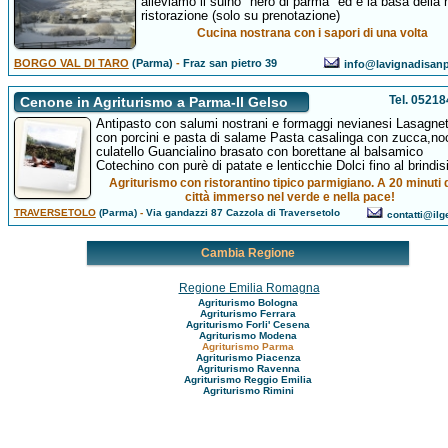
alleviamo il suino "nero di parma" ed è la basa della 
ristorazione (solo su prenotazione)
Cucina nostrana con i sapori di una volta
BORGO VAL DI TARO
(Parma)
-
Fraz san pietro 39
info@lavignadisanpi
Tel. 0521
Cenone in Agriturismo a Parma-Il Gelso
Antipasto con salumi nostrani e formaggi nevianesi Lasagnet
con porcini e pasta di salame Pasta casalinga con zucca,noc
culatello Guancialino brasato con borettane al balsamico
Cotechino con purè di patate e lenticchie Dolci fino al brindisi
Agriturismo con ristorantino tipico parmigiano. A 20 minuti 
città immerso nel verde e nella pace!
TRAVERSETOLO
(Parma)
-
Via gandazzi 87 Cazzola di Traversetolo
contatti@ilg
Cambia Regione
Regione Emilia Romagna
Agriturismo Bologna
Agriturismo Ferrara
Agriturismo Forli' Cesena
Agriturismo Modena
Agriturismo Parma
Agriturismo Piacenza
Agriturismo Ravenna
Agriturismo Reggio Emilia
Agriturismo Rimini