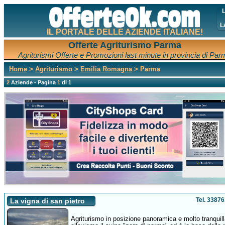
L
L
IL PORTALE DELLE AZIENDE ITALIANE!
Offerte Agriturismo Parma
Agriturismi Offerte e Promozioni last minute in provincia di Par
Home
>
Agriturismo
>
Emilia Romagna
> Parma
2
Aziende - Pagina
1
di 1
Tel. 3387
La vigna di san pietro
Agriturismo in posizione panoramica e molto tranquill