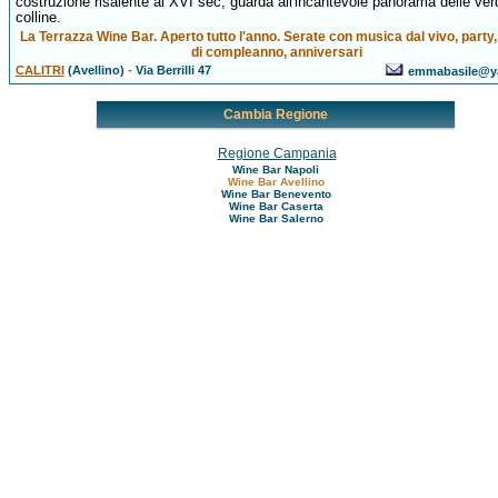
costruzione risalente al XVI sec, guarda all'incantevole panorama delle ver
colline.
La Terrazza Wine Bar. Aperto tutto l'anno. Serate con musica dal vivo, party,
di compleanno, anniversari
CALITRI
(Avellino)
-
Via Berrilli 47
emmabasile@ya
Cambia Regione
Regione Campania
Wine Bar Napoli
Wine Bar Avellino
Wine Bar Benevento
Wine Bar Caserta
Wine Bar Salerno