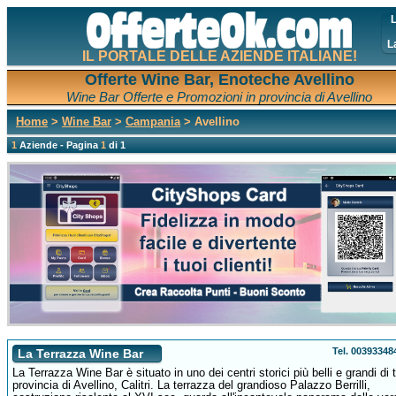
L
L
IL PORTALE DELLE AZIENDE ITALIANE!
Offerte Wine Bar, Enoteche Avellino
Wine Bar Offerte e Promozioni in provincia di Avellino
Home
>
Wine Bar
>
Campania
> Avellino
1
Aziende - Pagina
1
di 1
Tel. 0039334
La Terrazza Wine Bar
La Terrazza Wine Bar è situato in uno dei centri storici più belli e grandi di t
provincia di Avellino, Calitri. La terrazza del grandioso Palazzo Berrilli,