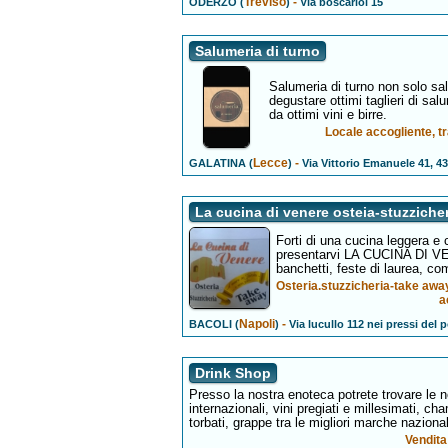
Treviso
-
ODERZO (
)
Via boscariol 15
Salumeria di turno
Salumeria di turno non solo s
degustare ottimi taglieri di sa
da ottimi vini e birre.
Locale accogliente, t
Lecce
-
GALATINA (
)
Via Vittorio Emanuele 41, 43
La cucina di venere osteia-stuzziche
Forti di una cucina leggera e c
presentarvi LA CUCINA DI VE
banchetti, feste di laurea, co
Osteria.stuzzicheria-take away
a
Napoli
-
BACOLI (
)
Via lucullo 112 nei pressi del 
Drink Shop
Presso la nostra enoteca potrete trovare le no
internazionali, vini pregiati e millesimati, ch
torbati, grappe tra le migliori marche nazional
Vendita 