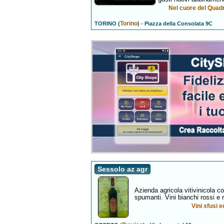
Nel cuore del Quadri
Torino
-
TORINO (
)
Piazza della Consolata 9C
Sessolo az agr
Azienda agricola vitivinicola co
spumanti. Vini bianchi rossi e ro
Vini sfusi e