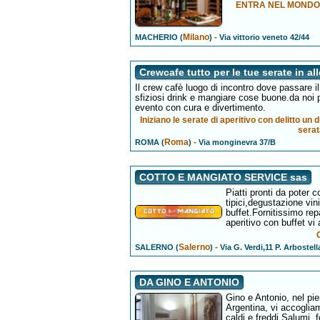
ENTRA NEL MONDO D
Milano
-
MACHERIO (
)
Via vittorio veneto 42/44
Crewcafe tutto per le tue serate in all
Il crew cafè luogo di incontro dove passare il
sfiziosi drink e mangiare cose buone.da noi p
evento con cura e divertimento.
Iniziano le serate di aperitivo con delitto un
serat
Roma
-
ROMA (
)
Via monginevra 37/B
COTTO E MANGIATO SERVICE sas
Piatti pronti da poter
tipici,degustazione vin
buffet.Fornitissimo rep
aperitivo con buffet vi
Salerno
-
SALERNO (
)
Via G. Verdi,11 P. Arbostell
DA GINO E ANTONIO
Gino e Antonio, nel pi
Argentina, vi accoglia
caldi e freddi.Salumi, 