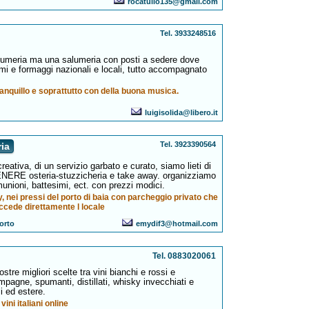
rocatullo135@gmail.com
Tel. 3933248516
alumeria ma una salumeria con posti a sedere dove
lumi e formaggi nazionali e locali, tutto accompagnato
ranquillo e soprattutto con della buona musica.
luigisolida@libero.it
Tel. 3923390564
ria
reativa, di un servizio garbato e curato, siamo lieti di
NERE osteria-stuzzicheria e take away. organizziamo
munioni, battesimi, ect. con prezzi modici.
, nei pressi del porto di baia con parcheggio privato che
ccede direttamente l locale
porto
emydif3@hotmail.com
Tel. 0883020061
stre migliori scelte tra vini bianchi e rossi e
ampagne, spumanti, distillati, whisky invecchiati e
i ed estere.
vini italiani online