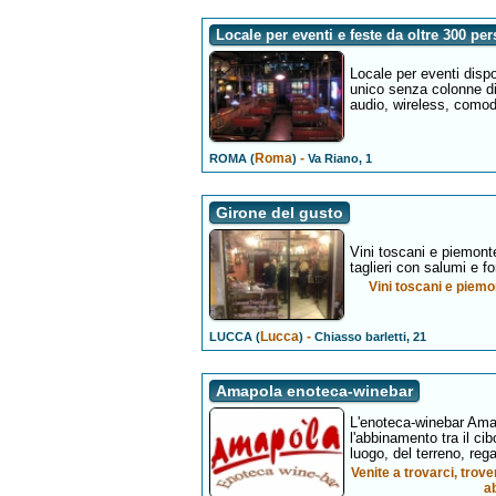
Locale per eventi e feste da oltre 300 per
Locale per eventi dispo
unico senza colonne di
audio, wireless, comod
Roma
-
ROMA (
)
Va Riano, 1
Girone del gusto
Vini toscani e piemonte
taglieri con salumi e fo
Vini toscani e piemon
Lucca
-
LUCCA (
)
Chiasso barletti, 21
Amapola enoteca-winebar
L'enoteca-winebar Amap
l'abbinamento tra il ci
luogo, del terreno, re
Venite a trovarci, trove
ab