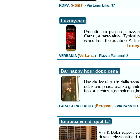
Roma
-
ROMA (
)
Via Luigi Lilio, 37
Luxury-bar
Prodotti tipici pugliesi, mozzare
Carrisi, e tanto altro.. Typical 
wines from the estate of Al B
Luxury-
Verbania
-
VERBANIA (
)
Piazza Matteotti 2
Bar happy hour dopo cena
Uno dei locali piu in della zona 
colazione pausa pranzo grande
tipo su richiesta,compleanni,bat
LO
Bergamo
-
FARA GERA D'ADDA (
)
Via locatelli 1
Enoteca vini di qualita'
Vini & Dolci Sapori, vu
di vini selezionati e di 