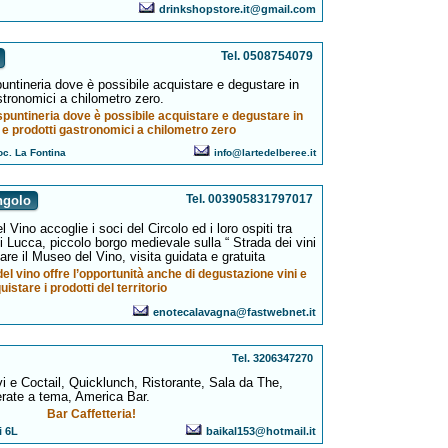
drinkshopstore.it@gmail.com
Tel. 0508754079
puntineria dove è possibile acquistare e degustare in
stronomici a chilometro zero.
spuntineria dove è possibile acquistare e degustare in
 e prodotti gastronomici a chilometro zero
c. La Fontina
info@lartedelberee.it
Tel. 003905831797017
ngolo
ino accoglie i soci del Circolo ed i loro ospiti tra
i Lucca, piccolo borgo medievale sulla “ Strada dei vini
tare il Museo del Vino, visita guidata e gratuita
l vino offre l’opportunità anche di degustazione vini e
uistare i prodotti del territorio
enotecalavagna@fastwebnet.it
Tel. 3206347270
ivi e Coctail, Quicklunch, Ristorante, Sala da The,
rate a tema, America Bar.
Bar Caffetteria!
i 6L
baikal153@hotmail.it