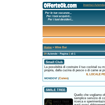
Inserisci Azienda
Per le tue vacanze...
Per i tuoi acquisti...
Per i tuoi desideri...
Home
> Wine Bar
29
Aziende - Pagina
1
di 1
Small Club
La possibilità di costruire il tuo cocktail su 
propria, dalla cucina di pesce o di carne ai pi
IL LOCALE P
Cuneo
MONDOVI' (
)
SMILE TREE
Quello che vogliamo off
semplice servizio di co
ricerca e sperimentazi
gusti nuovi abbinament