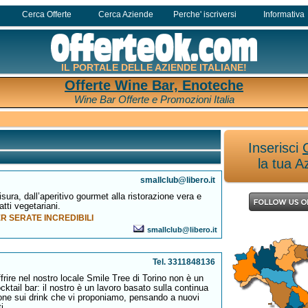
Cerca Offerte
Cerca Aziende
Perche' iscriversi
Informativa
IL PORTALE DELLE AZIENDE ITALIANE!
Offerte Wine Bar, Enoteche
Wine Bar Offerte e Promozioni Italia
Inserisci
la tua A
smallclub@libero.it
misura, dall’aperitivo gourmet alla ristorazione vera e
atti vegetariani.
ER SERATE INCREDIBILI
smallclub@libero.it
Tel. 3311848136
rire nel nostro locale Smile Tree di Torino non è un
cktail bar: il nostro è un lavoro basato sulla continua
one sui drink che vi proponiamo, pensando a nuovi
i.