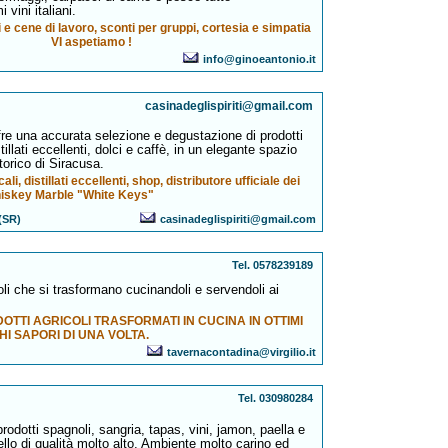
vini italiani.
 e cene di lavoro, sconti per gruppi, cortesia e simpatia
VI aspetiamo !
info@ginoeantonio.it
casinadeglispiriti@gmail.com
ffre una accurata selezione e degustazione di prodotti
stillati eccellenti, dolci e caffè, in un elegante spazio
torico di Siracusa.
ocali, distillati eccellenti, shop, distributore ufficiale dei
iskey Marble "White Keys"
 (SR)
casinadeglispiriti@gmail.com
Tel. 0578239189
oli che si trasformano cucinandoli e servendoli ai
OTTI AGRICOLI TRASFORMATI IN CUCINA IN OTTIMI
CHI SAPORI DI UNA VOLTA.
tavernacontadina@virgilio.it
Tel. 030980284
rodotti spagnoli, sangria, tapas, vini, jamon, paella e
ello di qualità molto alto. Ambiente molto carino ed