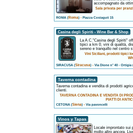
accompagnato da ottimi 
Sala privata per pranzi
Roma
-
ROMA (
)
Piazza Costaguti 15
Casina degli Spiriti - Wine Bar & Shop
La A.C."Casina degli Spiriti" o
tipici a km 0, vini di qualità, di
sereno e tranquillo nel centro s
Vini Siciliani, prodotti tipici l
Wh
Siracusa
-
SIRACUSA (
)
Via Dione n° 40 - Ortigia
Taverna contadina
Taverna contadina e vendita di prodotti agric
clienti.
TAVERNA CONTADINA E VENDITA DI PROD
PIATTI DI ANTI
Siena
-
CETONA (
)
Via pavoncelli
Vinos y Tapas
Locale improntato sui p
molto altro ancora. Liv