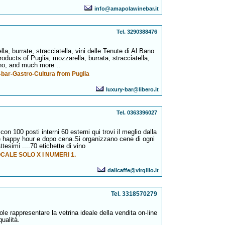
info@amapolawinebar.it
Tel. 3290388476
lla, burrate, stracciatella, vini delle Tenute di Al Bano
products of Puglia, mozzarella, burrata, stracciatella,
ano, and much more ..
bar-Gastro-Cultura from Puglia
luxury-bar@libero.it
Tel. 0363396027
con 100 posti interni 60 esterni qui trovi il meglio dalla
 happy hour e dopo cena.Si organizzano cene di ogni
tesimi ....70 etichette di vino
CALE SOLO X I NUMERI 1.
dalicaffe@virgilio.it
Tel. 3318570279
ole rappresentare la vetrina ideale della vendita on-line
qualità.