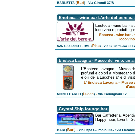
Bari
-
BARLETTA (
)
Via Girondi 37/B
Enoteca - wine bar L'arte del bere e...
Enoteca - wine bar - s
loco vino e prodotti ga
Enoteca - wine bar - 
loco vino
Pisa
-
SAN GIULIANO TERME (
)
Via G. Carducci 62 Lo
Enoteca Lavagna - Museo del vino, un a
L’Enoteca Lavagna – Museo del V
profumi e colori a Montecarlo d
e olii della Lucchesia" e di visi
L' Enoteca Lavagna – Museo de
d'acq
Lucca
-
MONTECARLO (
)
Via Carmignani 12
Crystal Ship lounge bar
Bar Caffetteria, Aperit
Happy hour, Eventi, Se
Bari
-
BARI (
)
Via Papa G. Paolo I 6G / via Lucarell