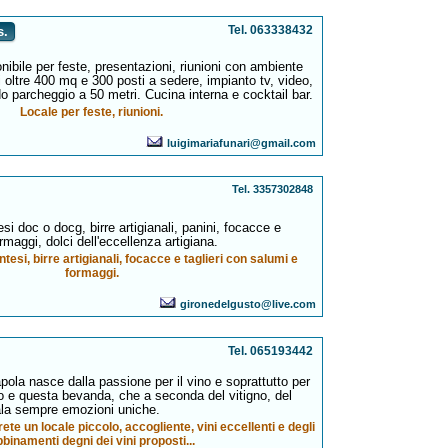
Tel. 063338432
s.
nibile per feste, presentazioni, riunioni con ambiente
 oltre 400 mq e 300 posti a sedere, impianto tv, video,
o parcheggio a 50 metri. Cucina interna e cocktail bar.
Locale per feste, riunioni.
luigimariafunari@gmail.com
Tel. 3357302848
si doc o docg, birre artigianali, panini, focacce e
rmaggi, dolci dell'eccellenza artigiana.
tesi, birre artigianali, focacce e taglieri con salumi e
formaggi.
gironedelgusto@live.com
Tel. 065193442
ola nasce dalla passione per il vino e soprattutto per
bo e questa bevanda, che a seconda del vitigno, del
gala sempre emozioni uniche.
rete un locale piccolo, accogliente, vini eccellenti e degli
binamenti degni dei vini proposti...