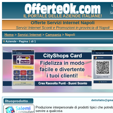
L
L
IL PORTALE DELLE AZIENDE ITALIANE!
Offerte Servizi Internet Napoli
Servizi Internet Sconti e Promozioni in provincia di Napoli
Home
>
Servizi Internet
>
Campania
> Napoli
6
Aziende - Pagina
1
di 1
dettofatto@gma
Iltuoprodotto
Produzione interpersonale di prodotti tipici che potre
servire a qualcosa