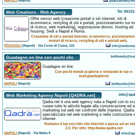
NAPOLI
(Napoli)
gvaccaro90@hot
Tel. 0815
Web Creations - Web Agency
Offre servizi web (creazione portali e siti internet, siti di
ecommerce, restyling di siti e portali, posizionamento sui m
di ricerca, web marketing), registrazione domini, hosting ed
housing. Sedi a Napoli e Roma.
Creazione di siti e portali internet, ecommerce, posizionamen
motori di ricerca, restyling di siti e portali web.
POZZUOLI
(Napoli)
-
Via Coste di Cuma, 122
info@webcreat
birillomilo@hot
Guadagno on line con pochi clic
Guadagno on line
Con pochi minuti al giorno e visitando le tue e-
mail,guadagnerai.
NAPOLI
(Napoli)
birillomilo@hot
info@qad
Web Marketing Agency Napoli [QADRA.net]
Qadra.net è una web agency nata a Napoli con lo sc
curare tutte le attività legate alla comunicazione ed a
marketing sul web nei confronti delle imprese. Qadra
specializzata nel web marketing e nella costruzione di
internet.
Rottama il tuo vecchio sito internet a passa ad un si
2.0. Per info: http://www.qadra.net
NAPOLI
(Napoli)
-
Via Malta 9
info@qa