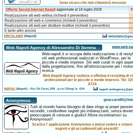
Sono sicuro che non chiamerà nessuno
Offerte Servizi Internet Napoli
aggiornate al 16 luglio 2026
P
Realizzazione siti web vetrina (richiedi il preventivo)
Realizzazione siti web e-commerce (richiedi il preventivo)
Realizzazione siti web per strutture ricettive (richiedi il preventivo)
E tanto altro ancora
ERCOLANO
(Napoli)
dettofatto@gm
www.web-napo
Web Napoli Agency di Alessandro Di Somma
Web-napoli.it si occupa della realizzazione o di restyl
siti web professionali realizzati in WordPress, per le
piccole e medie imprese. Siti web curati in ogni aspet
dalla progettazione, fino all'ottimizzazione per i motor
ricerca.
Web Napoli Agency realizza o effettua il restyling di si
professionali per le piccole e medie imprese. Tel: 32
6724.
NAPOLI
(Napoli)
-
Via f.lli Cervi,108 - p.co Ciliegi is. G/A
napoli.webagency@gm
gvaccaro90@hotm
Anonymous
Tutti al mondo hanno bisogno di dare sfogo ai propri pensier
reconditi, condividere segreti più imbarazzanti, senza dover
preoccupare di censure e giudizi! Allora incontriamoci su
Anonymous!!
Scarica l' applicazione Anonymous e potrai vedere e votare t
segreti e gli accadimenti più assurdi!!