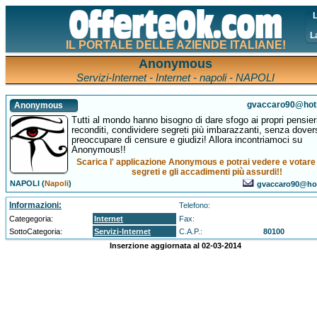
L
L
IL PORTALE DELLE AZIENDE ITALIANE!
Anonymous
Servizi-Internet - Internet - napoli - NAPOLI
gvaccaro90@hotm
Anonymous
Tutti al mondo hanno bisogno di dare sfogo ai propri pensier
reconditi, condividere segreti più imbarazzanti, senza dover
preoccupare di censure e giudizi! Allora incontriamoci su
Anonymous!!
Scarica l' applicazione Anonymous e potrai vedere e votare t
segreti e gli accadimenti più assurdi!!
NAPOLI (
Napoli
)
gvaccaro90@hot
Informazioni:
Telefono:
Categegoria:
Internet
Fax:
SottoCategoria:
Servizi-Internet
C.A.P.:
80100
Inserzione aggiornata al 02-03-2014