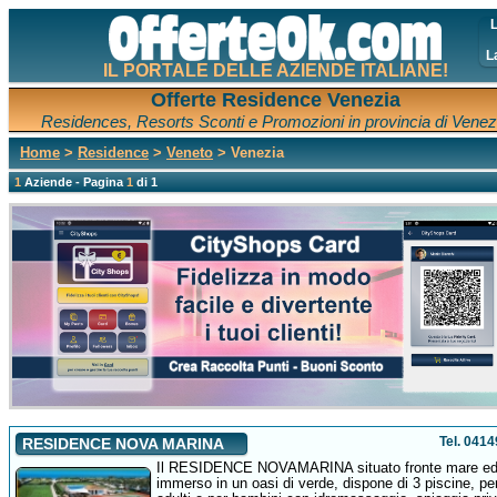
L
L
IL PORTALE DELLE AZIENDE ITALIANE!
Offerte Residence Venezia
Residences, Resorts Sconti e Promozioni in provincia di Venez
Home
>
Residence
>
Veneto
> Venezia
1
Aziende - Pagina
1
di 1
Tel. 041
RESIDENCE NOVA MARINA
Il RESIDENCE NOVAMARINA situato fronte mare e
immerso in un oasi di verde, dispone di 3 piscine, pe