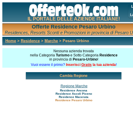
L
L
IL PORTALE DELLE AZIENDE ITALIANE!
Offerte Residence Pesaro Urbino
Residences, Resorts Sconti e Promozioni in provincia di Pesaro U
Home
>
Residence
>
Marche
> Pesaro Urbino
Nessuna azienda trovata
nella Categoria
Turismo
e Sotto Categoria
Residence
in provincia di
Pesaro-Urbino
!
Vuoi essere il primo?
Inserisci
Gratis
la tua azienda
!
Cambia Regione
Regione Marche
Residence Ancona
Residence Ascoli Piceno
Residence Macerata
Residence Pesaro Urbino