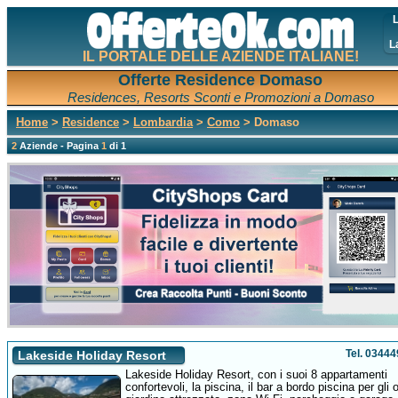
L
L
IL PORTALE DELLE AZIENDE ITALIANE!
Offerte Residence Domaso
Residences, Resorts Sconti e Promozioni a Domaso
Home
>
Residence
>
Lombardia
>
Como
> Domaso
2
Aziende - Pagina
1
di 1
Tel. 0344
Lakeside Holiday Resort
Lakeside Holiday Resort, con i suoi 8 appartamenti
confortevoli, la piscina, il bar a bordo piscina per gli o