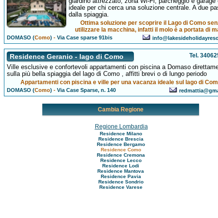
giardino attrezzato, zona Wi-Fi, parcheggio e garage
ideale per chi cerca una soluzione centrale. A due pa
dalla spiaggia.
Ottima soluzione per scoprire il Lago di Como se
utilizzare la macchina, infatti il molo è a portata di 
DOMASO (
Como
)
-
Via Case sparse 91bis
info@lakesideholidayres
Tel. 3406
Residence Geranio - lago di Como
Ville esclusive e confortevoli appartamenti con piscina a Domaso direttam
sulla più bella spiaggia del lago di Como , affitti brevi o di lungo periodo
Appartamenti con piscina e ville per una vacanza ideale sul lago di Co
DOMASO (
Como
)
-
Via Case Sparse, n. 140
redmattia@gma
Cambia Regione
Regione Lombardia
Residence Milano
Residence Brescia
Residence Bergamo
Residence Como
Residence Cremona
Residence Lecco
Residence Lodi
Residence Mantova
Residence Pavia
Residence Sondrio
Residence Varese