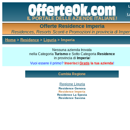
L
L
IL PORTALE DELLE AZIENDE ITALIANE!
Offerte Residence Imperia
Residences, Resorts Sconti e Promozioni in provincia di Imper
Home
>
Residence
>
Liguria
> Imperia
Nessuna azienda trovata
nella Categoria
Turismo
e Sotto Categoria
Residence
in provincia di
Imperia
!
Vuoi essere il primo?
Inserisci
Gratis
la tua azienda
!
Cambia Regione
Regione Liguria
Residence Genova
Residence Imperia
Residence La Spezia
Residence Savona