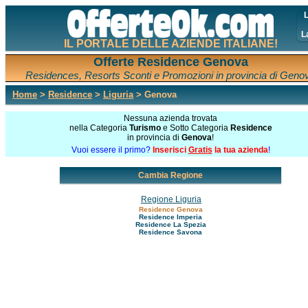
L
L
IL PORTALE DELLE AZIENDE ITALIANE!
Offerte Residence Genova
Residences, Resorts Sconti e Promozioni in provincia di Geno
Home
>
Residence
>
Liguria
> Genova
Nessuna azienda trovata
nella Categoria
Turismo
e Sotto Categoria
Residence
in provincia di
Genova
!
Vuoi essere il primo?
Inserisci
Gratis
la tua azienda
!
Cambia Regione
Regione Liguria
Residence Genova
Residence Imperia
Residence La Spezia
Residence Savona