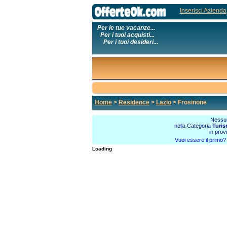
Inserisci Azienda
Per le tue vacanze...
Per i tuoi acquisti...
Per i tuoi desideri...
Home
>
Residence
>
Lazio
> Frosinone
Nessun
nella Categoria
Turi
in prov
Vuoi essere il primo
Loading