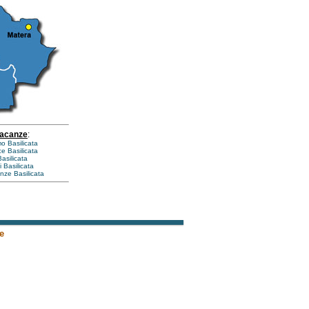
vacanze
:
mo Basilicata
e Basilicata
asilicata
i Basilicata
nze Basilicata
e