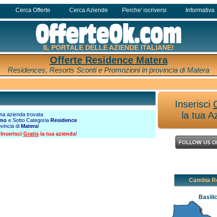
Cerca Offerte
Cerca Aziende
Perche' iscriversi
Informativa
IL PORTALE DELLE AZIENDE ITALIANE!
Offerte Residence Matera
Residences, Resorts Sconti e Promozioni in provincia di Matera
Inserisci
la tua A
a azienda trovata
smo
e Sotto Categoria
Residence
ovincia di
Matera
!
?
Inserisci
Gratis
la tua azienda
!
Cambia R
Basili