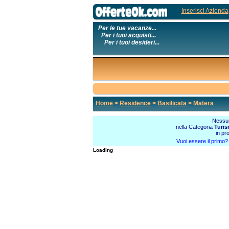
Inserisci Azienda
Per le tue vacanze...
Per i tuoi acquisti...
Per i tuoi desideri...
Home
>
Residence
>
Basilicata
> Matera
Nessun
nella Categoria
Turi
in pr
Vuoi essere il primo
Loading