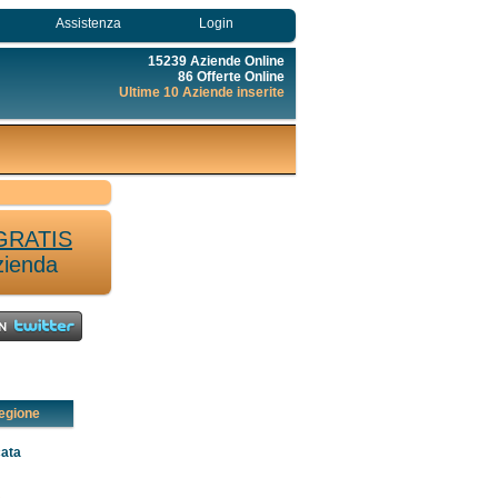
Assistenza
Login
15239 Aziende Online
86 Offerte Online
Ultime 10 Aziende inserite
GRATIS
zienda
egione
cata