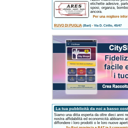
etichette adesive, partec
sposi, organza, bombon
ancora.
Per una migliore inform
RUVO DI PUGLIA
-
(Bari)
Via D. Cirillo, 45/47
La tua pubblicità da noi a basso cos
Siamo una ditta esperta da oltre dieci anni nel
nostra affidabilità ed economicità abbiamo a
diffondere i loro prodotti o le loro nuove apert
Su Bari,provincia e BAT te li consegnia