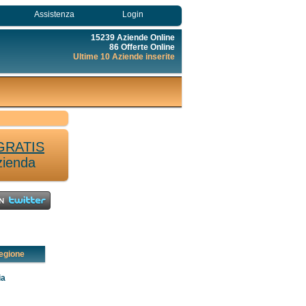
Assistenza
Login
15239 Aziende Online
86 Offerte Online
Ultime 10 Aziende inserite
GRATIS
zienda
egione
ia