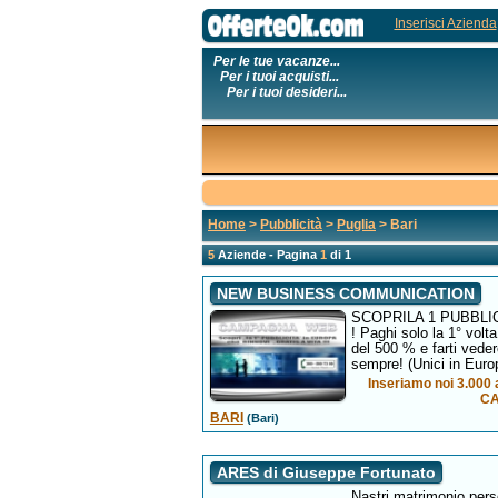
Inserisci Azienda
Per le tue vacanze...
Per i tuoi acquisti...
Per i tuoi desideri...
Home
>
Pubblicità
>
Puglia
> Bari
5
Aziende - Pagina
1
di 1
NEW BUSINESS COMMUNICATION
SCOPRILA 1 PUBBLIC
! Paghi solo la 1° volt
del 500 % e farti veder
sempre! (Unici in Euro
Inseriamo noi 3.000 a
CA
BARI
(Bari)
ARES di Giuseppe Fortunato
Nastri matrimonio perso