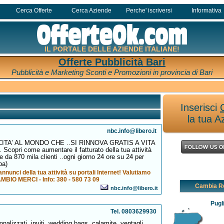
Cerca Offerte
Cerca Aziende
Perche' iscriversi
Informativa
IL PORTALE DELLE AZIENDE ITALIANE!
Offerte Pubblicità Bari
Pubblicità e Marketing Sconti e Promozioni in provincia di Bari
Inserisci
la tua A
nbc.info@libero.it
ITA’ AL MONDO CHE ..SI RINNOVA GRATIS A VITA
a. Scopri come aumentare il fatturato della tua attività
e da 870 mila clienti ..ogni giorno 24 ore su 24 per
pa)
nnunci della tua attività su portali Internet! Valutiamo
MBIO MERCI - Info: 380 - 580 73 09
Cambia R
nbc.info@libero.it
Pugl
Tel. 0803629930
nalizzati, inviti, wedding bags, calamite, ventagli,