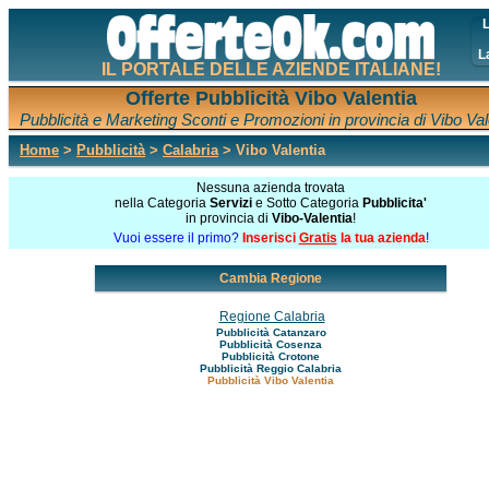
L
L
IL PORTALE DELLE AZIENDE ITALIANE!
Offerte Pubblicità Vibo Valentia
Pubblicità e Marketing Sconti e Promozioni in provincia di Vibo Val
Home
>
Pubblicità
>
Calabria
> Vibo Valentia
Nessuna azienda trovata
nella Categoria
Servizi
e Sotto Categoria
Pubblicita'
in provincia di
Vibo-Valentia
!
Vuoi essere il primo?
Inserisci
Gratis
la tua azienda
!
Cambia Regione
Regione Calabria
Pubblicità Catanzaro
Pubblicità Cosenza
Pubblicità Crotone
Pubblicità Reggio Calabria
Pubblicità Vibo Valentia