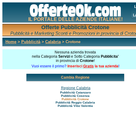
L
L
IL PORTALE DELLE AZIENDE ITALIANE!
Offerte Pubblicità Crotone
Pubblicità e Marketing Sconti e Promozioni in provincia di Crot
Home
>
Pubblicità
>
Calabria
> Crotone
Nessuna azienda trovata
nella Categoria
Servizi
e Sotto Categoria
Pubblicita'
in provincia di
Crotone
!
Vuoi essere il primo?
Inserisci
Gratis
la tua azienda
!
Cambia Regione
Regione Calabria
Pubblicità Catanzaro
Pubblicità Cosenza
Pubblicità Crotone
Pubblicità Reggio Calabria
Pubblicità Vibo Valentia