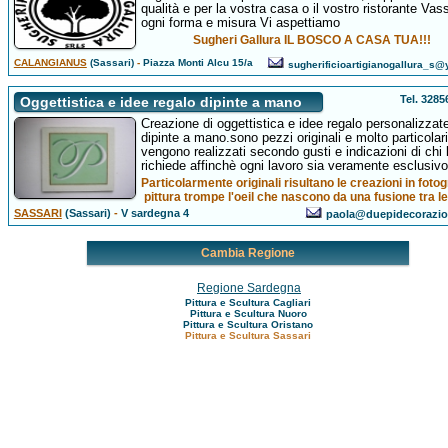
qualità e per la vostra casa o il vostro ristorante Vass
ogni forma e misura Vi aspettiamo
Sugheri Gallura IL BOSCO A CASA TUA!!!
CALANGIANUS
(Sassari)
-
Piazza Monti Alcu 15/a
sugherificioartigianogallura_s@
Tel. 328
Oggettistica e idee regalo dipinte a mano
Creazione di oggettistica e idee regalo personalizzat
dipinte a mano.sono pezzi originali e molto particolar
vengono realizzati secondo gusti e indicazioni di chi l
richiede affinchè ogni lavoro sia veramente esclusivo
Particolarmente originali risultano le creazioni in fotog
pittura trompe l'oeil che nascono da una fusione tra le 
SASSARI
(Sassari)
-
V sardegna 4
paola@duepidecorazio
Cambia Regione
Regione Sardegna
Pittura e Scultura Cagliari
Pittura e Scultura Nuoro
Pittura e Scultura Oristano
Pittura e Scultura Sassari