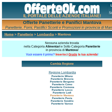
L
L
IL PORTALE DELLE AZIENDE ITALIANE!
Offerte Panetterie e Panifici Mantova
Panetterie, Forni, Pastifici Sconti e Promozioni in provincia di Ma
Home
>
Panetterie
>
Lombardia
> Mantova
Nessuna azienda trovata
nella Categoria
Alimentari
e Sotto Categoria
Panetterie
in provincia di
Mantova
!
Vuoi essere il primo?
Inserisci
Gratis
la tua azienda
!
Cambia Regione
Regione Lombardia
Panetterie Milano
Panetterie Brescia
Panetterie Bergamo
Panetterie Como
Panetterie Cremona
Panetterie Lecco
Panetterie Lodi
Panetterie Mantova
Panetterie Pavia
Panetterie Sondrio
Panetterie Varese