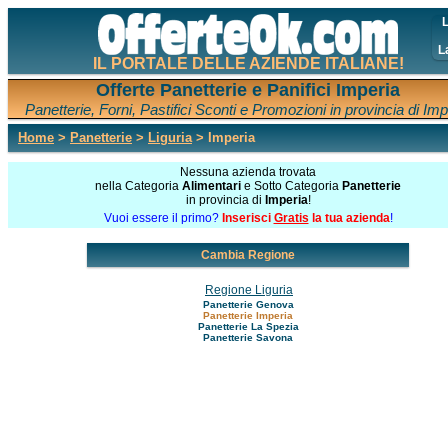
L
L
IL PORTALE DELLE AZIENDE ITALIANE!
Offerte Panetterie e Panifici Imperia
Panetterie, Forni, Pastifici Sconti e Promozioni in provincia di Imp
Home
>
Panetterie
>
Liguria
> Imperia
Nessuna azienda trovata
nella Categoria
Alimentari
e Sotto Categoria
Panetterie
in provincia di
Imperia
!
Vuoi essere il primo?
Inserisci
Gratis
la tua azienda
!
Cambia Regione
Regione Liguria
Panetterie Genova
Panetterie Imperia
Panetterie La Spezia
Panetterie Savona