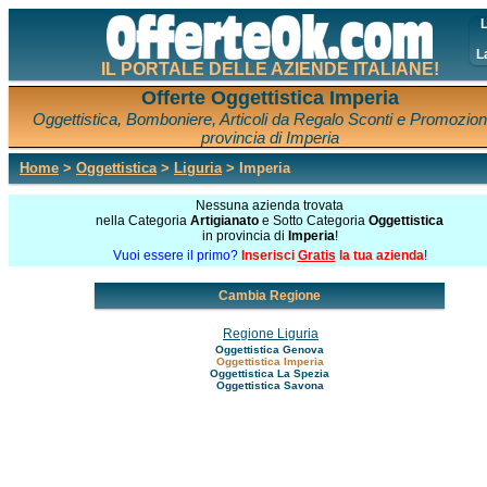
L
L
IL PORTALE DELLE AZIENDE ITALIANE!
Offerte Oggettistica Imperia
Oggettistica, Bomboniere, Articoli da Regalo Sconti e Promozioni
provincia di Imperia
Home
>
Oggettistica
>
Liguria
> Imperia
Nessuna azienda trovata
nella Categoria
Artigianato
e Sotto Categoria
Oggettistica
in provincia di
Imperia
!
Vuoi essere il primo?
Inserisci
Gratis
la tua azienda
!
Cambia Regione
Regione Liguria
Oggettistica Genova
Oggettistica Imperia
Oggettistica La Spezia
Oggettistica Savona