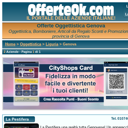
L
L
IL PORTALE DELLE AZIENDE ITALIANE!
Offerte Oggettistica Genova
Oggettistica, Bomboniere, Articoli da Regalo Sconti e Promozioni
provincia di Genova
Home
>
Oggettistica
>
Liguria
> Genova
2
Aziende - Pagina
1
di 1
Tel. 0107
La Pestifera
La Pestifera una realtà tutta Genovese! Un apparecc