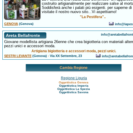
costruito artigianalmente per realizzare salse al mort
Soddisferà anche i palati più esigenti. per saperne di
visitate il nostro nuovo sito...Vi aspettiamo!
"La Pestifera"..
GENOVA
(Genova)
info@lapest
info@aretabellafron
Areta Bellafronte
Giovane modellista artigiana 26enne che crea bigiotteria con materiali altern
pezzi unici e accessori moda.
Artigiana bigiotteria e accessori moda, pezzi unici.
SESTRI LEVANTE
(Genova)
-
Via XX Settembre, 23
info@aretabellafro
Cambia Regione
Regione Liguria
Oggettistica Genova
Oggettistica Imperia
Oggettistica La Spezia
Oggettistica Savona