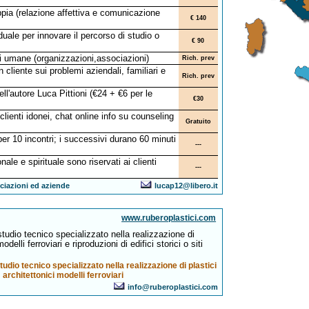
pia (relazione affettiva e comunicazione
€ 140
uale per innovare il percorso di studio o
€ 90
oni umane (organizzazioni,associazioni)
Rich. prev
 cliente sui problemi aziendali, familiari e
Rich. prev
ll'autore Luca Pittioni (€24 + €6 per le
€30
lienti idonei, chat online info su counseling
Gratuito
 per 10 incontri; i successivi durano 60 minuti
---
ale e spirituale sono riservati ai clienti
---
ciazioni ed aziende
lucap12@libero.it
www.ruberoplastici.com
tudio tecnico specializzato nella realizzazione di
odelli ferroviari e riproduzioni di edifici storici o siti
udio tecnico specializzato nella realizzazione di plastici
architettonici modelli ferroviari
info@ruberoplastici.com