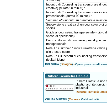
90 minuti) *
Incontro di Counseling transpersonale di cop
creativa) (durata 90 minuti) *
Incontro di Counseling transpersonale individ
professionale (durata 90 minuti) *
Seminari e/o incontri su creatività e relazi
Supervisione creativa di un counselor o di un
sociali
Guida al counseling transpersonale - Libro de
spese di spedizione)
Primo colloquio di counseling via skype per c
transpersonale
Nota 1 : il simbolo * indica un'offerta valida
allo stesso costo
Nota 2 : Gli incontri di counseling transperson
risultati idonei
Bologna
-
BOLOGNA (
)
Opero presso studi, asso
Rubero Geometra Daniele
Rubero Plastici è uno s
plastici architettonici, m
industriali.
Rubero Plastici è uno st
Cuneo
-
CHIUSA DI PESIO (
)
Via Mondovì 6