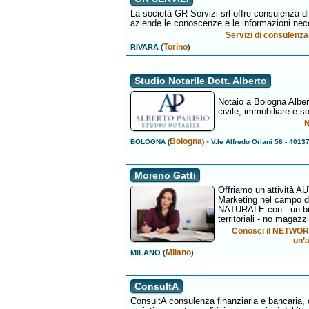
La società GR Servizi srl offre consulenza di 
aziende le conoscenze e le informazioni nece
Servizi di consulenza 
Torino
RIVARA (
)
Studio Notarile Dott. Alberto
Notaio a Bologna Albert
civile, immobiliare e so
N
Bologna
-
BOLOGNA (
)
V.le Alfredo Oriani 56 - 4013
Moreno Gatti
Offriamo un’attività
Marketing nel camp
NATURALE con - un bran
territoriali - no magazzi
Conosci il NETWORK
un’
Milano
MILANO (
)
ConsultA
ConsultA consulenza finanziaria e bancaria, can