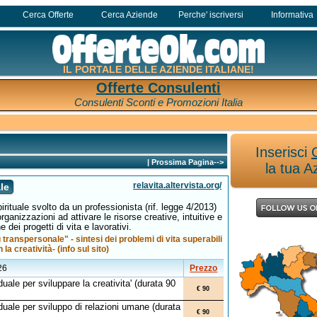
Cerca Offerte
Cerca Aziende
Perche' iscriversi
Informativa
IL PORTALE DELLE AZIENDE ITALIANE!
Offerte Consulenti
Consulenti Sconti e Promozioni Italia
Inserisci
|
Prossima Pagina-->
la tua A
relavita.altervista.org/
le
rituale svolto da un professionista (rif. legge 4/2013)
 organizzazioni ad attivare le risorse creative, intuitive e
e dei progetti di vita e lavorativi.
g transpersonale" - sintesi dei problemi di vita superabili
 la creatività- (info sul sito)
26
Prezzo
uale per sviluppare la creativita' (durata 90
€ 90
duale per sviluppo di relazioni umane (durata
€ 90