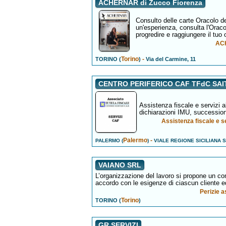
ACHERNAR di Zucco Fiorenza
Consulto delle carte Oracolo de
un'esperienza, consulta l'Oraco
progredire e raggiungere il tuo 
ACH
Torino
-
TORINO (
)
Via del Carmine, 11
CENTRO PERIFERICO CAF TFdC SAI
Assistenza fiscale e servizi al
dichiarazioni IMU, succession
Assistenza fiscale e 
Palermo
-
PALERMO (
)
VIALE REGIONE SICILIANA S
VAIANO SRL
L’organizzazione del lavoro si propone un con
accordo con le esigenze di ciascun cliente ed
Perizie a
Torino
TORINO (
)
GR SERVIZI