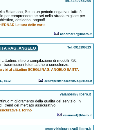
Tel. 3280256288
llo Sciamano, Sei in un periodo negativo, tutto è
lo per comprendere se sei nella strada migliore per
obiettivo, desiderio, sogno!!
ERNAR Lettura delle carte
achernar77@libero.it
Tel. 0916195523
TTA RAG. ANGELO
 cittadino: ritiro e compilazione di modelli 730,
i, trasmissioni telematiche e consulenze.
servizi al cittadino SCEGLI RAG. ANGELO SAITTA
E, 4912
centroperifericocafx925@email.it
vaianosrl@libero.it
tinuo miglioramento della qualità del servizio, in
 i trend del mercato assicurativo.
ssicurative a Torino
vaianosrl@libero.it
grservizisicurezza@libero.it