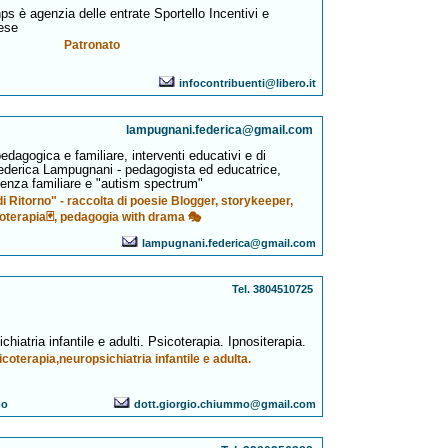
nps è agenzia delle entrate Sportello Incentivi e
ese
Patronato
infocontribuenti@libero.it
lampugnani.federica@gmail.com
dagogica e familiare, interventi educativi e di
ederica Lampugnani - pedagogista ed educatrice,
lenza familiare e "autism spectrum"
di Ritorno" - raccolta di poesie Blogger, storykeeper,
oterapia🃏, pedagogia with drama 🎭
lampugnani.federica@gmail.com
Tel. 3804510725
hiatria infantile e adulti. Psicoterapia. Ipnositerapia.
icoterapia,neuropsichiatria infantile e adulta.
mo
dott.giorgio.chiummo@gmail.com