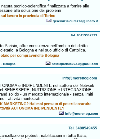
natura tecnico-scientifica finalizzata a fornire alle
ssarie alla soluzione dei problemi
sul lavoro in provincia di Torino
grservizisicurezza@libero.it
Tel. 05119907333
o Parisio, offre consulenza nell’ambito del diritto
cietario, a Bologna e nel suo ufficio di Cattolica.
otaio per compravendite Bologna
7 - Bologna
notaioparisio2021@gmail.com
info@morenog.com
 AUTONOMA e INDIPENDENTE nel settore del Network
o del BENESSERE, NUTRIZIONE e INTEGRAZIONE
d solido - un mercato internazionale - senza limiti
no - attività meritocrati
 MARKETING? Hai mai pensato di poterti costruire
attività AUTONOMA INDIPENDENTE?
info@morenog.com
Tel. 3488549455
cellazione protesti, riabilitazioni in tutta Italia,