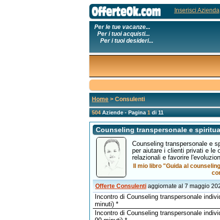
Inserisci Azienda
Per le tue vacanze...
Per i tuoi acquisti...
Per i tuoi desideri...
Home
> Consulenti
504
Aziende - Pagina
1
di 11
Counseling transpersonale e spiritua
Counseling transpersonale e spi
per aiutare i clienti privati e le
relazionali e favorire l'evoluzion
Il mio libro "Guida al counselin
con
Offerte Consulenti
aggiornate al 7 maggio 20
Incontro di Counseling transpersonale individ
minuti) *
Incontro di Counseling transpersonale indivi