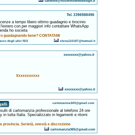
carmine@nocerinowebdesign.it
Tel. 3396988496
licenze a tempo libero ottimo guadagnio e tirocinio
a l'estero con.per maggiori info contattare WhatsApp
ienda ho societa
ibero guadagnando bene? CONTATAMI
rco degli ulivi f3/2
elena110187@hotmail.it
xxxxxxxx@yahoo.it
Xxxxxxxxxxx
xxxxxxxx@yahoo.it
cartomanzia365@gmail.com
alli
ulti di cartomanzia professionale al telefono 24 ore
 in tutta Italia. Specializzato in legamenti e ritorni
e provincia. Serietà, onestà e discrezione
cartomanzia365@gmail.com