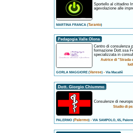
Sportello al cittadino I
agevolazione alle impr
Taranto
MARTINA FRANCA (
)
Pedagogia Valle Olona
Centro di consulenza pe
formazione Dott.ssa F
specializzata in consu
Autrice di "Strada 
lud
Varese
-
GORLA MAGGIORE (
)
Via Macallè
Dott. Giorgio Chiummo
Consulenze di neuropsic
Studio di ps
Palermo
-
PALERMO (
)
VIA SAMPOLO, 65, Paler