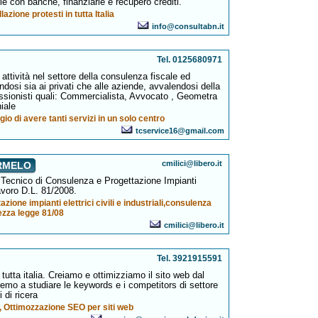
orie con banche, finanziarie e recupero crediti.
ione protesti in tutta Italia
info@consultabn.it
Tel. 0125680971
 attività nel settore della consulenza fiscale ed
ndosi sia ai privati che alle aziende, avvalendosi della
essionisti quali: Commercialista, Avvocato , Geometra
iale
gio di avere tanti servizi in un solo centro
tcservice16@gmail.com
cmilici@libero.it
ARMELO
 Tecnico di Consulenza e Progettazione Impianti
avoro D.L. 81/2008.
ione impianti elettrici civili e industriali,consulenza
ezza legge 81/08
cmilici@libero.it
Tel. 3921915591
utta italia. Creiamo e ottimizziamo il sito web dal
remo a studiare le keywords e i competitors di settore
 di ricera
, Ottimozzazione SEO per siti web