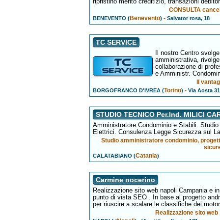
ripristino merito creditizio, transazioni debit
CONSULTA cancellaz
Benevento
-
BENEVENTO (
)
Salvator rosa, 18
TC SERVICE
Il nostro Centro svolge
amministrativa, rivolge
collaborazione di prof
e Amministr. Condomin
Il vantag
Torino
-
BORGOFRANCO D'IVREA (
)
Via Aosta 31
STUDIO TECNICO Per.Ind. MILICI C
Amministratore Condominio e Stabili. Studio
Elettrici. Consulenza Legge Sicurezza sul L
Studio amministratore condominio, progettaz
sicur
Catania
CALATABIANO (
)
Carmine nocerino
Realizzazione sito web napoli Campania e in t
punto di vista SEO . In base al progetto and
per riuscire a scalare le classifiche dei motori
Realizzazione sito web 