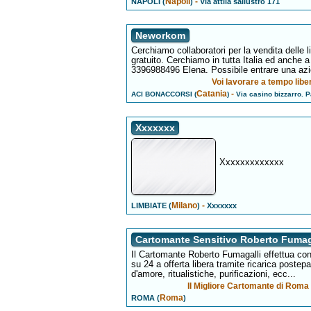
Napoli
-
NAPOLI (
)
Via attila sallustro 171
Neworkom
Cerchiamo collaboratori per la vendita delle 
gratuito. Cerchiamo in tutta Italia ed anche 
3396988496 Elena. Possibile entrare una az
Voi lavorare a tempo l
Catania
-
ACI BONACCORSI (
)
Via casino bizzarro. Pa
Xxxxxxx
Xxxxxxxxxxxxx
Milano
-
LIMBIATE (
)
Xxxxxxx
Cartomante Sensitivo Roberto Fumag
Il Cartomante Roberto Fumagalli effettua cons
su 24 a offerta libera tramite ricarica postepay
d'amore, ritualistiche, purificazioni, ecc...
Il Migliore Cartomante di Roma 
Roma
ROMA (
)