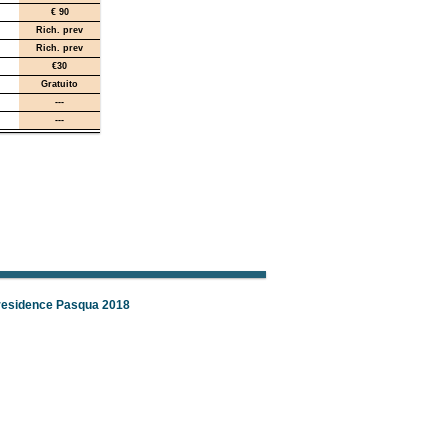
€ 90
Rich. prev
Rich. prev
€30
Gratuito
---
---
 residence Pasqua 2018