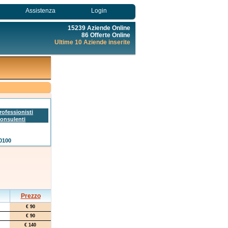
Assistenza
Login
15239 Aziende Online
86 Offerte Online
Ultime 10 Aziende inserite
rofessionisti
onsulenti
0100
Prezzo
€ 90
€ 90
€ 140