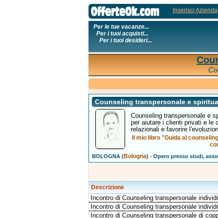
Inserisci Azienda
Per le tue vacanze...
Per i tuoi acquisti...
Per i tuoi desideri...
Coun
Co
Counseling transpersonale e spiritua
Counseling transpersonale e spi
per aiutare i clienti privati e le
relazionali e favorire l'evoluzion
Il mio libro "Guida al counselin
con
Bologna
-
BOLOGNA (
)
Opero presso studi, asso
Descrizione
Incontro di Counseling transpersonale individua
Incontro di Counseling transpersonale individu
Incontro di Counseling transpersonale di coppi