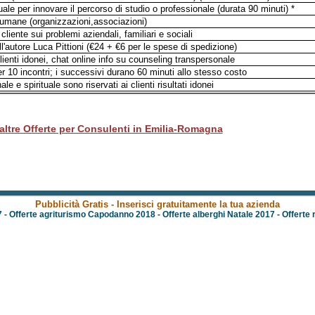
ale per innovare il percorso di studio o professionale (durata 90 minuti) *
i umane (organizzazioni,associazioni)
liente sui problemi aziendali, familiari e sociali
l'autore Luca Pittioni (€24 + €6 per le spese di spedizione)
ienti idonei, chat online info su counseling transpersonale
per 10 incontri; i successivi durano 60 minuti allo stesso costo
e e spirituale sono riservati ai clienti risultati idonei
altre Offerte per Consulenti in Emilia-Romagna
Pubblicità Gratis - Inserisci gratuitamente la tua azienda
7
-
Offerte agriturismo Capodanno 2018
-
Offerte alberghi Natale 2017
-
Offerte