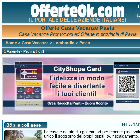
L
L
IL PORTALE DELLE AZIENDE ITALIANE!
Offerte Casa Vacanze Pavia
Casa Vacanze Promozioni ed Offerte in provincia di Pavia
Home
>
Casa Vacanze
>
Lombardia
> Pavia
1
Aziende - Pagina
1
di 1
Tel. 3347
B&b la collinese
La casa è dotata di ogni confort per rendere piacevol
unico il soggiorno dei propri ospiti: tv, riscaldamento, 