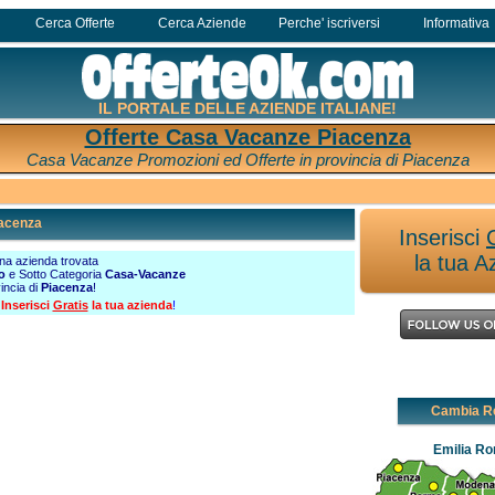
Cerca Offerte
Cerca Aziende
Perche' iscriversi
Informativa
IL PORTALE DELLE AZIENDE ITALIANE!
Offerte Casa Vacanze Piacenza
Casa Vacanze Promozioni ed Offerte in provincia di Piacenza
acenza
Inserisci
la tua A
a azienda trovata
o
e Sotto Categoria
Casa-Vacanze
vincia di
Piacenza
!
?
Inserisci
Gratis
la tua azienda
!
Cambia R
Emilia R