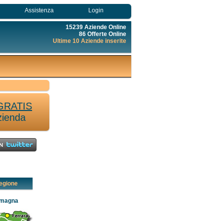
Assistenza
Login
15239 Aziende Online
86 Offerte Online
Ultime 10 Aziende inserite
GRATIS
zienda
egione
omagna