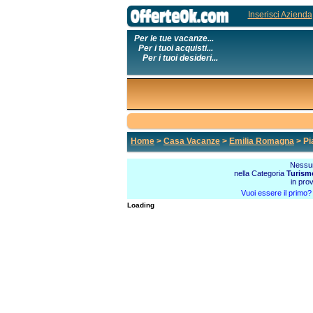
Inserisci Azienda
Per le tue vacanze...
Per i tuoi acquisti...
Per i tuoi desideri...
Home
>
Casa Vacanze
>
Emilia Romagna
> Pi
Nessun
nella Categoria
Turism
in pro
Vuoi essere il primo
Loading