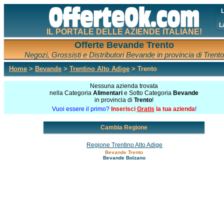
L
L
IL PORTALE DELLE AZIENDE ITALIANE!
Offerte Bevande Trento
Negozi, Grossisti e Distributori Bevande in provincia di Trento
Home
>
Bevande
>
Trentino Alto Adige
> Trento
Nessuna azienda trovata
nella Categoria
Alimentari
e Sotto Categoria
Bevande
in provincia di
Trento
!
Vuoi essere il primo?
Inserisci
Gratis
la tua azienda
!
Cambia Regione
Regione Trentino Alto Adige
Bevande Trento
Bevande Bolzano