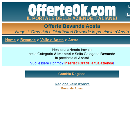
L
L
IL PORTALE DELLE AZIENDE ITALIANE!
Offerte Bevande Aosta
Negozi, Grossisti e Distributori Bevande in provincia d'Aosta
Home
>
Bevande
>
Valle d'Aosta
> Aosta
Nessuna azienda trovata
nella Categoria
Alimentari
e Sotto Categoria
Bevande
in provincia di
Aosta
!
Vuoi essere il primo?
Inserisci
Gratis
la tua azienda
!
Cambia Regione
Regione Valle d'Aosta
Bevande Aosta