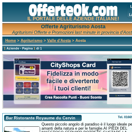
L
L
IL PORTALE DELLE AZIENDE ITALIANE!
Offerte Agriturismo Aosta
Agriturismi Offerte e Promozioni last minute in provincia d'Aos
Home
>
Agriturismo
>
Valle d'Aosta
> Aosta
1
Aziende - Pagina
1
di 1
Tel. 016
Bar Ristorante Royaume du Cervin
Questo piccolo angolo di paradiso è il luogo ideale per
amanti della natura e per le famiglie.AI PIEDI DEL