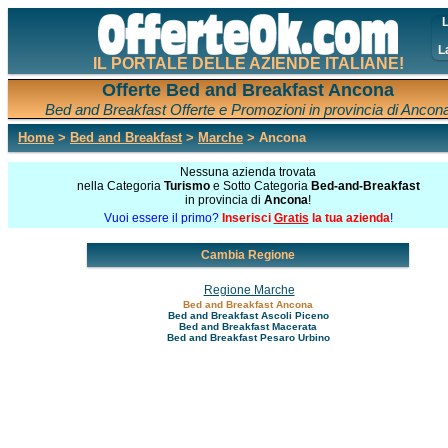
L
L
IL PORTALE DELLE AZIENDE ITALIANE!
Offerte Bed and Breakfast Ancona
Bed and Breakfast Offerte e Promozioni in provincia di Ancon
Home
>
Bed and Breakfast
>
Marche
> Ancona
Nessuna azienda trovata
nella Categoria
Turismo
e Sotto Categoria
Bed-and-Breakfast
in provincia di
Ancona
!
Vuoi essere il primo?
Inserisci
Gratis
la tua azienda
!
Cambia Regione
Regione Marche
Bed and Breakfast Ancona
Bed and Breakfast Ascoli Piceno
Bed and Breakfast Macerata
Bed and Breakfast Pesaro Urbino