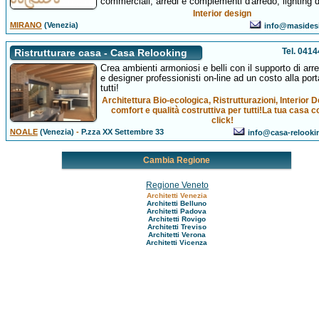
commerciali, arredi e complementi d'arredo, lighting 
Interior design
MIRANO
(Venezia)
info@masides
Tel. 041
Ristrutturare casa - Casa Relooking
Crea ambienti armoniosi e belli con il supporto di arre
e designer professionisti on-line ad un costo alla port
tutti!
Architettura Bio-ecologica, Ristrutturazioni, Interior 
comfort e qualità costruttiva per tutti!La tua casa c
click!
NOALE
(Venezia)
-
P.zza XX Settembre 33
info@casa-relook
Cambia Regione
Regione Veneto
Architetti Venezia
Architetti Belluno
Architetti Padova
Architetti Rovigo
Architetti Treviso
Architetti Verona
Architetti Vicenza