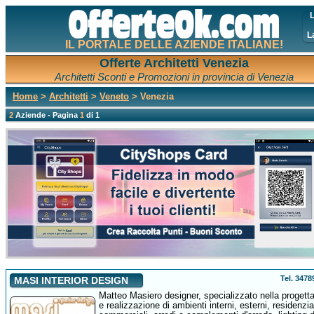
L
L
IL PORTALE DELLE AZIENDE ITALIANE!
Offerte Architetti Venezia
Architetti Sconti e Promozioni in provincia di Venezia
Home
>
Architetti
>
Veneto
> Venezia
2
Aziende - Pagina
1
di 1
Tel. 347
MASI INTERIOR DESIGN
Matteo Masiero designer, specializzato nella progett
e realizzazione di ambienti interni, esterni, residenzia