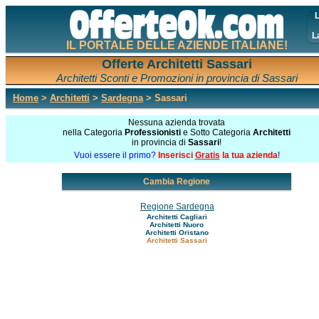
L
L
IL PORTALE DELLE AZIENDE ITALIANE!
Offerte Architetti Sassari
Architetti Sconti e Promozioni in provincia di Sassari
Home
>
Architetti
>
Sardegna
> Sassari
Nessuna azienda trovata
nella Categoria
Professionisti
e Sotto Categoria
Architetti
in provincia di
Sassari
!
Vuoi essere il primo?
Inserisci
Gratis
la tua azienda
!
Cambia Regione
Regione Sardegna
Architetti Cagliari
Architetti Nuoro
Architetti Oristano
Architetti Sassari