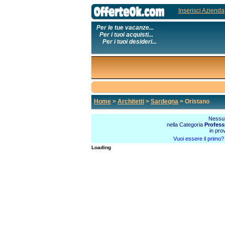
Inserisci Azienda
Per le tue vacanze...
Per i tuoi acquisti...
Per i tuoi desideri...
Home
>
Architetti
>
Sardegna
> Oristano
Nessun
nella Categoria
Profess
in pro
Vuoi essere il primo
Loading