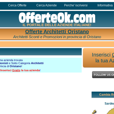
Cerca Offerte
Cerca Aziende
Perche' iscriversi
Informativa
IL PORTALE DELLE AZIENDE ITALIANE!
Offerte Architetti Oristano
Architetti Sconti e Promozioni in provincia di Oristano
Inserisci
la tua A
a azienda trovata
ionisti
e Sotto Categoria
Architetti
vincia di
Oristano
!
?
Inserisci
Gratis
la tua azienda
!
Cambia R
Sarde