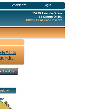
Assistenza
Login
15239 Aziende Online
86 Offerte Online
Ultime 10 Aziende inserite
GRATIS
zienda
egione
gna