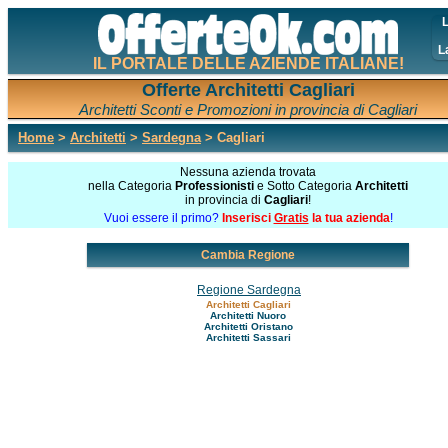
L
L
IL PORTALE DELLE AZIENDE ITALIANE!
Offerte Architetti Cagliari
Architetti Sconti e Promozioni in provincia di Cagliari
Home
>
Architetti
>
Sardegna
> Cagliari
Nessuna azienda trovata
nella Categoria
Professionisti
e Sotto Categoria
Architetti
in provincia di
Cagliari
!
Vuoi essere il primo?
Inserisci
Gratis
la tua azienda
!
Cambia Regione
Regione Sardegna
Architetti Cagliari
Architetti Nuoro
Architetti Oristano
Architetti Sassari