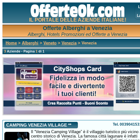
L
L
IL PORTALE DELLE AZIENDE ITALIANE!
Offerte Alberghi a Venezia
Alberghi, Hotels Promozioni ed Offerte a Venezia
Home
>
Alberghi
>
Veneto
>
Venezia
> Venezia
3
Aziende - Pagina
1
di 1
Tel. 00390415
CAMPING VENEZIA VILLAGE **
Il “Venezia Camping Village” è il villaggio turistico più vicino 
centro storico di Venezia. La famosa città lagunare è infatti