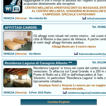
raggiungibile in soli 5 minuti di autobus ed i biglietti si poss
acquistare direttamente alla reception.
CENTRO WELLNESS APERTO!SCONTI SU MASSAGGI, ENT
AL CENTRO WELLNESS, SOGGIORNI IN BUNGALOW 
CAMPEGGIO. SPECIALE CAPODANNO
VENEZIA (
Venezia
)
-
Via orlanda 8/c
info@veneziavil
Tel. 3938
AFFITTASI CAMERE
Gli alloggi sono situati nel centro storico , nel cuore d
città di Mestre a due passi da Venezia. A poche cent
di metri dagli alloggi fermata autobus.
Alloggi Manin per il vostro riposo
VENEZIA (
Venezia
)
-
Via Manin
francescabussolin@y
Tel. 0412
Residenza Laguna di Cavagnis Alberto ***
Residenza Laguna” si trova nel cuore del centro stor
veneziano. Si affaccia sul Canal Grande; è a 200 m 
Ponte di Rialto ed a 150 m dall'imbarcadero di San
Silvestro. In particolare “Residenza Laguna” è nella 
tipicamente cittadina.
Boutique Hotel a Venezia 5 camere per un soggio
indimenticabile...
VENEZIA (
Venezia
)
-
S.Polo 1016 Rialto
residenza.laguna@residenzala
Cambia Regione