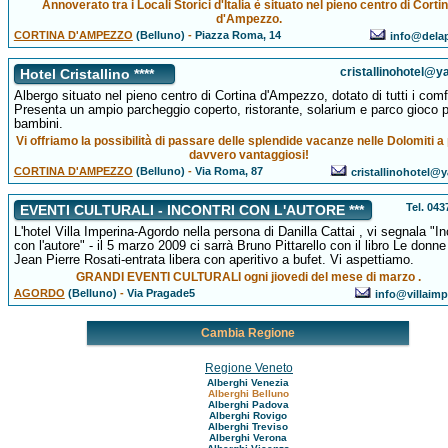
Annoverato tra i Locali Storici d'Italia è situato nel pieno centro di Corti
d'Ampezzo.
CORTINA D'AMPEZZO
(Belluno)
-
Piazza Roma, 14
info@delap
cristallinohotel@ya
Hotel Cristallino ****
Albergo situato nel pieno centro di Cortina d'Ampezzo, dotato di tutti i comf
Presenta un ampio parcheggio coperto, ristorante, solarium e parco gioco 
bambini.
Vi offriamo la possibilità di passare delle splendide vacanze nelle Dolomiti a
davvero vantaggiosi!
CORTINA D'AMPEZZO
(Belluno)
-
Via Roma, 87
cristallinohotel@y
Tel. 04
EVENTI CULTURALI - INCONTRI CON L'AUTORE ***
L'hotel Villa Imperina-Agordo nella persona di Danilla Cattai , vi segnala "In
con l'autore" - il 5 marzo 2009 ci sarrà Bruno Pittarello con il libro Le donne
Jean Pierre Rosati-entrata libera con aperitivo a bufet. Vi aspettiamo.
GRANDI EVENTI CULTURALI ogni jiovedi del mese di marzo .
AGORDO
(Belluno)
-
Via Pragade5
info@villaimpe
Cambia Regione
Regione Veneto
Alberghi Venezia
Alberghi Belluno
Alberghi Padova
Alberghi Rovigo
Alberghi Treviso
Alberghi Verona